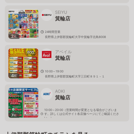
SEIYU
箕輪店
24時間営業
2
枚
長野県上伊那郡箕輪町大字中箕輪字北島8008
アベイル
箕輪店
10:00～19:00
4
枚
長野県上伊那郡箕輪町大字三日町８９１－１
AOKI
箕輪店
10:00～20:00（営業時間が変更となる場合がございま
す。詳しくは公式サイト各店舗ページにてご確認くださ
7
枚
い。）
長野県上伊那郡箕輪町三日町901-1