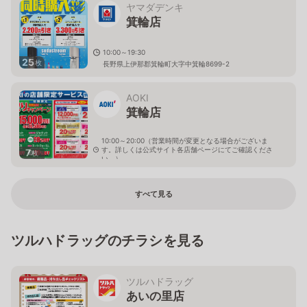
ヤマダデンキ
箕輪店
10:00～19:30
25
枚
長野県上伊那郡箕輪町大字中箕輪8699-2
AOKI
箕輪店
10:00～20:00（営業時間が変更となる場合がございま
す。詳しくは公式サイト各店舗ページにてご確認くださ
7
枚
い。）
長野県上伊那郡箕輪町三日町901-1
すべて見る
ツルハドラッグのチラシを見る
ツルハドラッグ
あいの里店