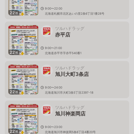
9:00〜22:00
22
枚
北海道札幌市北区あいの里2条6丁目1番28号
ツルハドラッグ
赤平店
9:00〜21:00
22
枚
北海道赤平市字赤平540番1
ツルハドラッグ
旭川大町3条店
9:00〜24:00
22
枚
北海道旭川市大町3条5丁目2397-18
ツルハドラッグ
旭川神楽岡店
9:00〜23:00
22
枚
北海道旭川市神楽岡5条6丁目4番20号