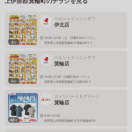
上伊那郡箕輪町のチラシを見る
ベルシャインニシザワ
伊北店
10:00-22:00（土・日曜9:30オープン）
3
枚
長野県上伊那郡箕輪町中箕輪3011-1
ベルシャインニシザワ
箕輪店
10:00-21:00（日曜9:30オープン）
5
枚
長野県上伊那郡箕輪町三日町933-1
コメリハード＆グリーン
箕輪店
9:00-20:00
48
枚
長野県上伊那郡箕輪町大字中箕輪8019