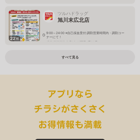
ツルハドラッグ
旭川末広北店
9:00～24:00 ※自己採血受付:調剤営業時間内・調剤コー
ナーにて！
22
枚
北海道旭川市末広1条10丁目1番20号
すべて見る