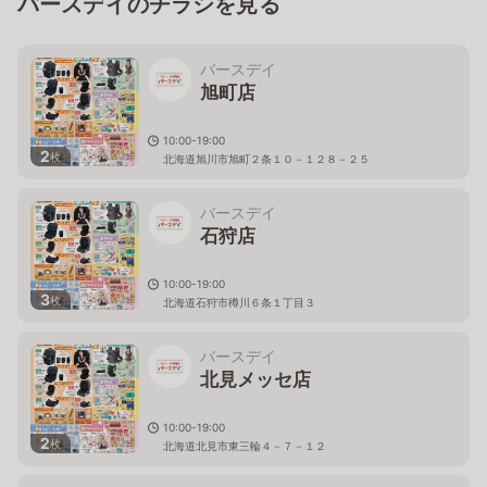
バースデイのチラシを見る
バースデイ
旭町店
10:00-19:00
2
枚
北海道旭川市旭町２条１０－１２８－２５
バースデイ
石狩店
10:00-19:00
3
枚
北海道石狩市樽川６条１丁目３
バースデイ
北見メッセ店
10:00-19:00
2
枚
北海道北見市東三輪４－７－１２