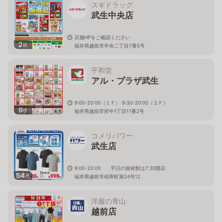
スギドラッグ
武生中央店
店舗HPをご確認ください
2
枚
福井県越前市中央二丁目7番5号
平和堂
アル・プラザ武生
9:00-20:00（１Ｆ） 9:30-20:00（２Ｆ）
9
枚
福井県越前市府中1丁目11番2号
コメリパワー
武生店
9:00-20:00 平日の資材館は7:30開店
54
枚
福井県越前市稲寄町第24号12
洋服の青山
越前店