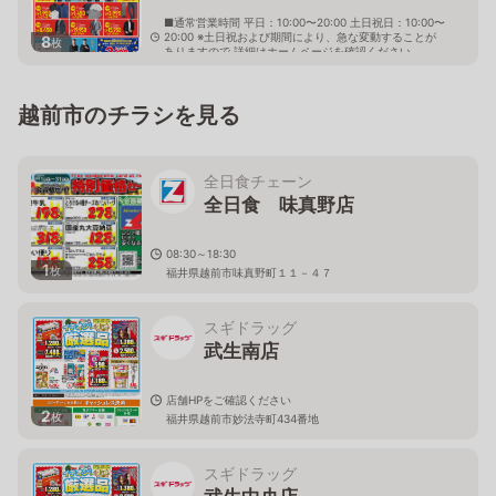
■通常営業時間 平日：10:00〜20:00 土日祝日：10:00〜
20:00 ※土日祝および期間により、急な変動することが
8
枚
ありますので 詳細はホームページを確認ください
福井県越前市瓜生町第41号4番地の7
越前市のチラシを見る
全日食チェーン
全日食 味真野店
08:30～18:30
1
枚
福井県越前市味真野町１１－４７
スギドラッグ
武生南店
店舗HPをご確認ください
2
枚
福井県越前市妙法寺町434番地
スギドラッグ