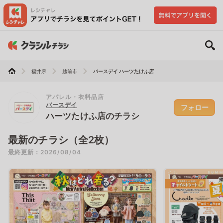
福井県
越前市
バースデイ ハーツたけふ店
アパレル・衣料品店
バースデイ
フォロー
ハーツたけふ店のチラシ
最新のチラシ（全2枚）
最終更新：2026/08/04