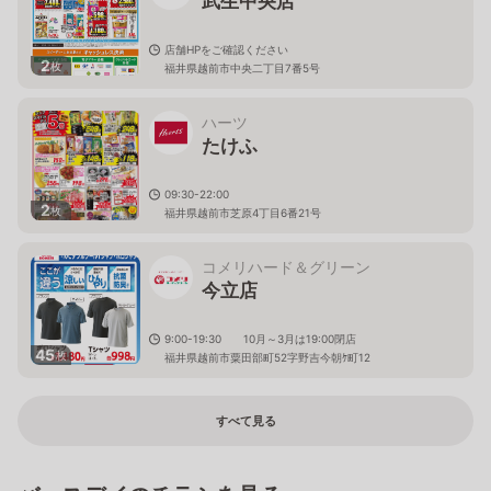
武生中央店
店舗HPをご確認ください
2
枚
福井県越前市中央二丁目7番5号
ハーツ
たけふ
09:30-22:00
2
枚
福井県越前市芝原4丁目6番21号
コメリハード＆グリーン
今立店
9:00-19:30 10月～3月は19:00閉店
45
枚
福井県越前市粟田部町52字野吉今朝ｹ町12
すべて見る