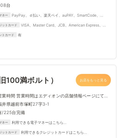
408台
PayPay、ｄ払い、楽天ペイ、auPAY、SmartCode、
マネー
FamiPay、銀行Pay、ゆうちょPay、メルペイ
VISA、Master Card、JCB、American Express、
ジットカード
Diners Club
有
ントカード
（旧100満ボルト）
お店をもっと見る
営業時間 営業時間はエディオンの店舗情報ページにて最
新情報をご確...
福井県越前市塚町27字3-1
有/225台完備
利用できる電子マネーはこちら
マネー
https://www.edion.com/ito/contents/special/lp/why_edion
利用できるクレジットカードはこちら
ジットカード
/content05/index.html