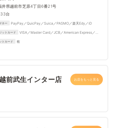
福井県越前市芝原4丁目6番21号
233台
PayPay／QuicPay／Suica／PASMO／楽天Edy／iD
マネー
VISA／Master Card／JCB／American Express／
ジットカード
Diner Club
有
ントカード
 越前武生インター店
お店をもっと見る