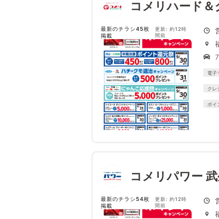
コメリハード＆
最新のチラシ45枚
更新: 約12時
掲載
間前
電子
クレ
ポイ
コメリパワー 武
最新のチラシ54枚
更新: 約12時
掲載
間前