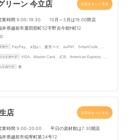
グリーン 今立店
お店をもっと見る
営業時間 9:00-19:30 10月～3月は19:00閉店
福井県越前市粟田部町52字野吉今朝ｹ町12
70
PayPay、ｄ払い、楽天ペイ、auPAY、SmartCode、
マネー
FamiPay、銀行Pay、ゆうちょPay、メルペイ
VISA、Master Card、JCB、American Express、
ジットカード
Diners Club
有
ントカード
生店
お店をもっと見る
営業時間 9:00-20:00 平日の資材館は7:30開店
福井県越前市稲寄町第24号12