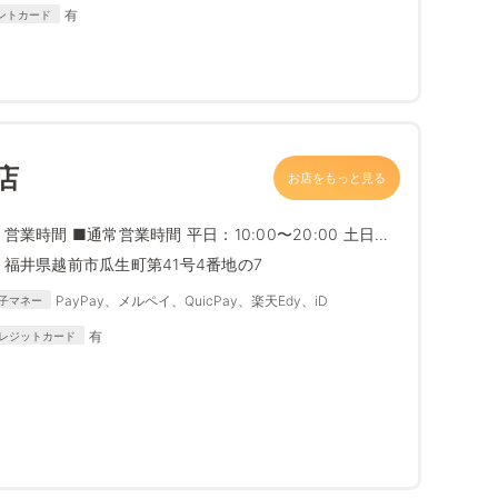
https://www.edion.com/ito/contents/special/lp/why_
有
ントカード
edion/content05/index.html
店
お店をもっと見る
営業時間 ■通常営業時間 平日：10:00〜20:00 土日祝
日...
福井県越前市瓜生町第41号4番地の7
PayPay、メルペイ、QuicPay、楽天Edy、iD
子マネー
有
レジットカード