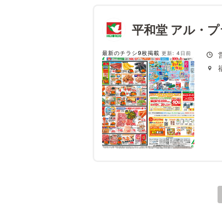
平和堂 アル・
最新のチラシ9枚掲載
更新: 4日前