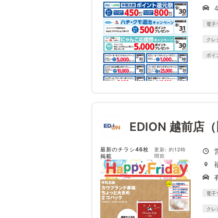
電子
クレ
ポイ
EDION 越前店
最新のチラシ46枚
更新: 約12時
掲載
間前
電子
クレ