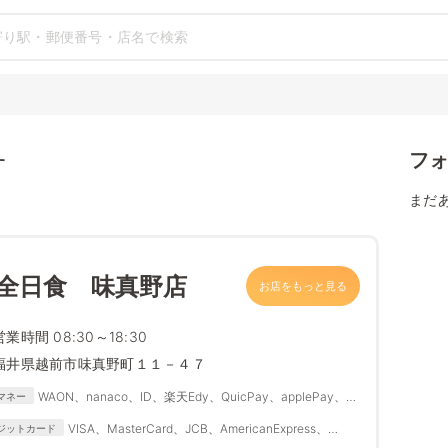
フ
す
まだ
 全日食 味真野店
お店をもっと見る
営業時間 08:30～18:30
福井県越前市味真野町１１－４７
WAON、nanaco、ID、楽天Edy、QuicPay、applePay、
マネー
Suica、PASMO、IC
VISA、MasterCard、JCB、AmericanExpress、
ジットカード