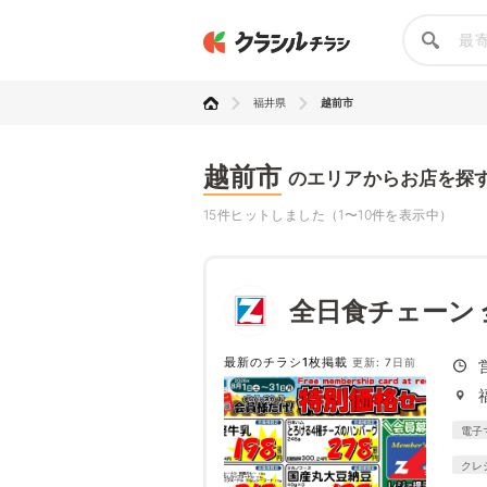
福井県
越前市
越前市
のエリアからお店を探
15件ヒットしました（1〜10件を表示中）
全日食チェーン
最新のチラシ1枚掲載
更新: 7日前
電子
クレ