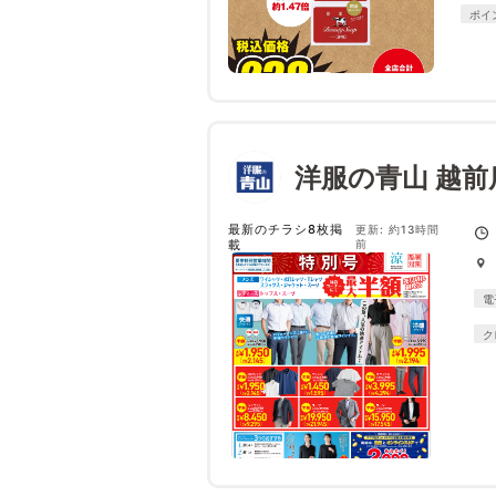
ポイ
洋服の青山 越前
最新のチラシ8枚掲
更新: 約13時間
載
前
電
ク