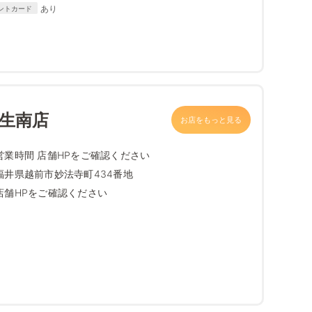
Diners Club、DISCOVER
あり
ントカード
武生南店
お店をもっと見る
営業時間 店舗HPをご確認ください
福井県越前市妙法寺町434番地
店舗HPをご確認ください