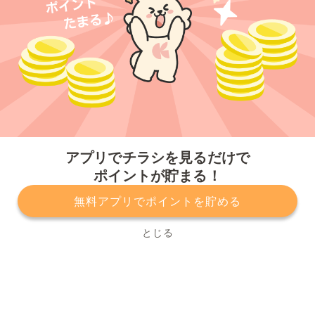
今すぐアプリをダウンロードする
アプリでチラシを見るだけで
ポイントが貯まる！
無料アプリでポイントを貯める
プライバシーポリシー
利用規約
運営会社
サービスに関してのお問い合わせ
チラシ掲載をお考えの方
とじる
Copyright© Kurashiru, Inc. All Rights Reserved.