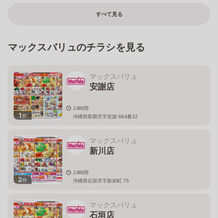
すべて見る
マックスバリュのチラシを見る
マックスバリュ
安謝店
24時間
1
枚
沖縄県那覇市字安謝 664番32
マックスバリュ
新川店
24時間
2
枚
沖縄県石垣市字新栄町 75
マックスバリュ
石垣店