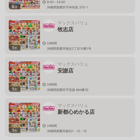
9:00～24:00
6
枚
沖縄県那覇市字仲井真 375-1
マックスバリュ
牧志店
24時間
1
枚
沖縄県那覇市牧志2丁目10番1号
マックスバリュ
安謝店
24時間
1
枚
沖縄県那覇市字安謝 664番32
マックスバリュ
新都心めかる店
24時間
1
枚
沖縄県那覇市銘苅1－10－15