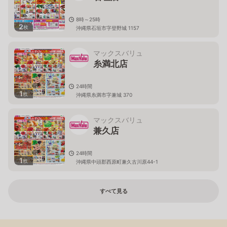
8時～25時
2
枚
沖縄県石垣市字登野城 1157
マックスバリュ
糸満北店
24時間
1
枚
沖縄県糸満市字兼城 370
マックスバリュ
兼久店
24時間
1
枚
沖縄県中頭郡西原町兼久古川原44-1
すべて見る