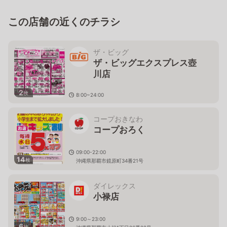
この店舗の近くのチラシ
ザ・ビッグ
ザ・ビッグエクスプレス壺
川店
2
枚
8:00~24:00
沖縄県那覇市壺川2-4-2
コープおきなわ
コープおろく
09:00-22:00
14
枚
沖縄県那覇市鏡原町34番21号
ダイレックス
小禄店
9:00～23:00
6
枚