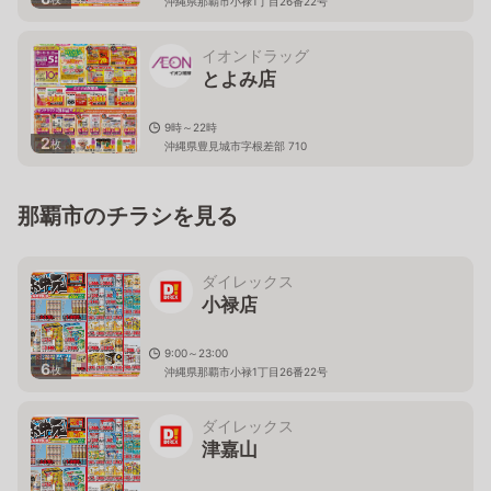
沖縄県那覇市小禄1丁目26番22号
イオンドラッグ
とよみ店
9時～22時
2
枚
沖縄県豊見城市字根差部 710
那覇市のチラシを見る
ダイレックス
小禄店
9:00～23:00
6
枚
沖縄県那覇市小禄1丁目26番22号
ダイレックス
津嘉山