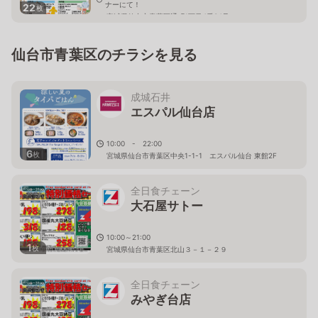
ナーにて！
22
枚
宮城県仙台市青葉区通町1丁目4番34号
仙台市青葉区のチラシを見る
成城石井
エスパル仙台店
10:00 - 22:00
6
枚
宮城県仙台市青葉区中央1-1-1 エスパル仙台 東館2F
全日食チェーン
大石屋サトー
10:00～21:00
1
枚
宮城県仙台市青葉区北山３－１－２９
全日食チェーン
みやぎ台店