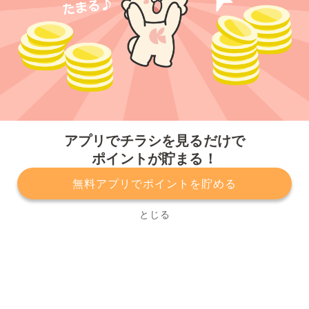
今すぐアプリをダウンロードする
アプリでチラシを見るだけで
ポイントが貯まる！
無料アプリでポイントを貯める
プライバシーポリシー
利用規約
運営会社
サービスに関してのお問い合わせ
チラシ掲載をお考えの方
とじる
Copyright© Kurashiru, Inc. All Rights Reserved.