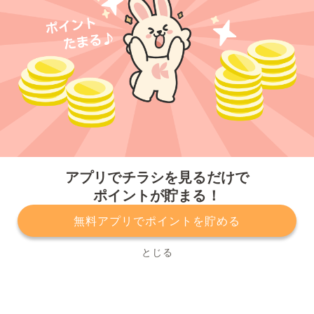
今すぐアプリをダウンロードする
アプリでチラシを見るだけで
ポイントが貯まる！
無料アプリでポイントを貯める
プライバシーポリシー
利用規約
運営会社
サービスに関してのお問い合わせ
チラシ掲載をお考えの方
とじる
Copyright© Kurashiru, Inc. All Rights Reserved.