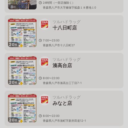
24時間（一部店舗除く）
8
枚
青森県八戸市大字糠塚字狐森１８番地１0
ツルハドラッグ
十八日町店
7:00〜23:00
20
枚
青森県八戸市十八日町27
ツルハドラッグ
湊高台店
8:00〜22:00
20
枚
青森県八戸市湊高台三丁目7-1
ツルハドラッグ
みなと店
8:00〜22:00
20
枚
青森県八戸市湊町字新井田道12-1