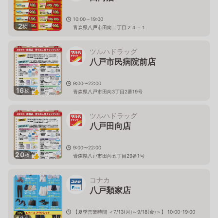
10:00～19:00
2
枚
青森県八戸市田向二丁目２４－１
ツルハドラッグ
八戸市民病院前店
9:00〜22:00
16
枚
青森県八戸市田向3丁目2番19号
ツルハドラッグ
八戸田向店
9:00〜22:00
20
枚
青森県八戸市田向五丁目29番1号
コナカ
八戸類家店
【夏季営業時間 ＜7/13(月)～9/18(金)＞】 10:00-19:00