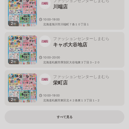
ファッションセンターしまむら
川端店
10:00-19:00
2
枚
北海道旭川市川端町７条１０丁目１
ファッションセンターしまむら
キャポ大谷地店
10:00-20:00
2
枚
北海道札幌市厚別区大谷地東３丁目３−２０
ファッションセンターしまむら
栄町店
10:00-19:00
2
枚
北海道札幌市東区北４２条東１３丁目１−２
すべて見る