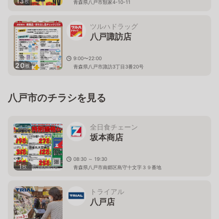
13
枚
青森県八戸市類家4-10-11
ツルハドラッグ
八戸諏訪店
9:00〜22:00
20
枚
青森県八戸市諏訪3丁目3番20号
八戸市のチラシを見る
全日食チェーン
坂本商店
08:30 ～ 19:30
1
枚
青森県八戸市南郷区島守十文字３９番地
トライアル
八戸店