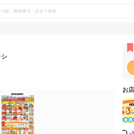
店
ラシ
お