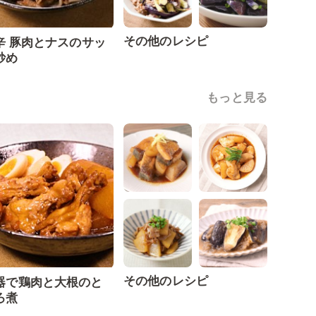
その他のレシピ
辛 豚肉とナスのサッ
炒め
もっと見る
その他のレシピ
器で鶏肉と大根のと
ろ煮