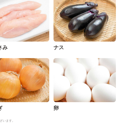
さみ
ナス
ぎ
卵
ざいます。