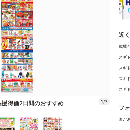
近
成城
スギド
スギ
スギド
スギ
1/7
活応援得価2日間のおすすめ
フ
まだ