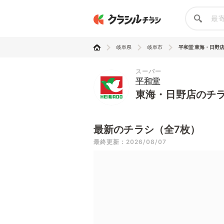
岐阜県
岐阜市
平和堂 東海・日野
スーパー
平和堂
東海・日野店のチ
最新のチラシ（全7枚）
最終更新：2026/08/07