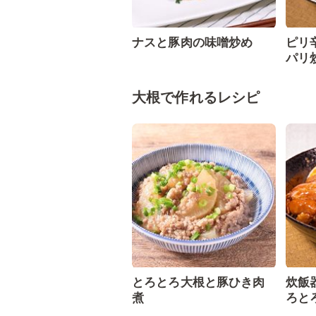
ナスと豚肉の味噌炒め
ピリ
パリ
大根で作れるレシピ
とろとろ大根と豚ひき肉
炊飯
煮
ろと