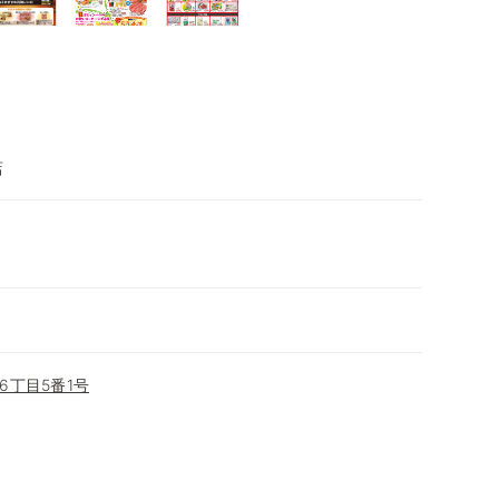
店
）
6丁目5番1号