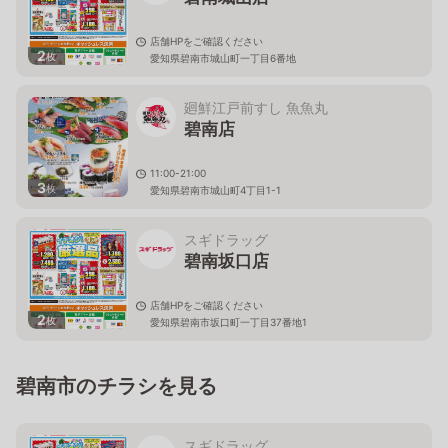
店舗HPをご確認ください
2
枚
愛知県碧南市城山町一丁目6番地
廻鮮江戸前すし 魚魚丸
碧南店
11:00-21:00
3
枚
愛知県碧南市城山町4丁目1-1
スギドラッグ
碧南坂口店
店舗HPをご確認ください
2
枚
愛知県碧南市坂口町一丁目37番地1
碧南市のチラシを見る
スギドラッグ