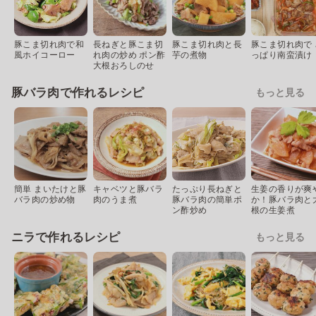
豚こま切れ肉で和
長ねぎと豚こま切
豚こま切れ肉と長
豚こま切れ肉で 
風ホイコーロー
れ肉の炒め ポン酢
芋の煮物
っぱり南蛮漬け
大根おろしのせ
豚バラ肉で作れるレシピ
もっと見る
簡単 まいたけと豚
キャベツと豚バラ
たっぷり長ねぎと
生姜の香りが爽
バラ肉の炒め物
肉のうま煮
豚バラ肉の簡単ポ
か！豚バラ肉と
ン酢炒め
根の生姜煮
ニラで作れるレシピ
もっと見る