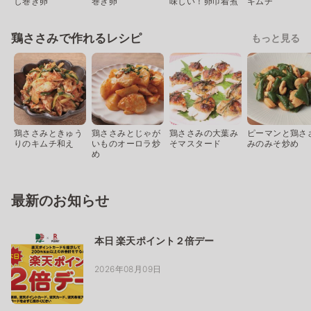
し巻き卵
巻き卵
味しい！卵巾着煮
キムチ
鶏ささみで作れるレシピ
もっと見る
鶏ささみときゅう
鶏ささみとじゃが
鶏ささみの大葉み
ピーマンと鶏さ
りのキムチ和え
いものオーロラ炒
そマスタード
みのみそ炒め
め
最新のお知らせ
本日 楽天ポイント２倍デー
2026年08月09日