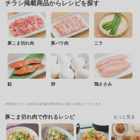
チラシ掲載商品からレシピを探す
豚こま切れ肉
豚バラ肉
ニラ
鮭
卵
鶏ささみ
※明細されている内容は店舗の実売状況と異なる場合がございます。
豚こま切れ肉で作れるレシピ
もっと見る