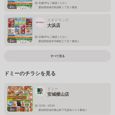
店舗HPをご確認ください
2
枚
愛知県碧南市雨池町１丁目２番地
スギドラッグ
大浜店
店舗HPをご確認ください
2
枚
愛知県碧南市羽根町三丁目７番地１
すべて見る
ドミーのチラシを見る
ドミー
安城横山店
10:00～20:00
4
枚
愛知県安城市横山町下毛賀知１０４番地１