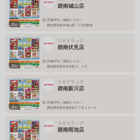
碧南城山店
店舗HPをご確認ください
2
枚
愛知県碧南市城山町一丁目6番地
スギドラッグ
碧南伏見店
店舗HPをご確認ください
2
枚
愛知県碧南市伏見町３－２６
スギドラッグ
碧南新川店
店舗HPをご確認ください
2
枚
愛知県碧南市相生町５丁目４５ー１
スギドラッグ
碧南雨池店