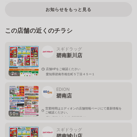
お知らせをもっと見る
この店舗の近くのチラシ
スギドラッグ
碧南新川店
店舗HPをご確認ください
2
枚
愛知県碧南市相生町５丁目４５ー１
EDION
碧南店
営業時間はエディオンの店舗情報ページにて最新情報を
ご確認ください。
50
枚
愛知県碧南市中後町三丁目18
スギドラッグ
碧南城山店