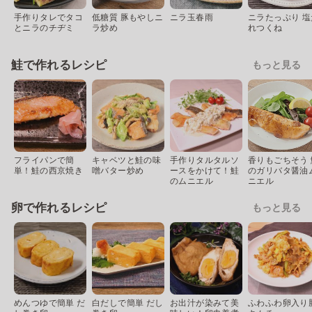
手作りタレでタコ
低糖質 豚もやしニ
ニラ玉春雨
ニラたっぷり 塩
とニラのチヂミ
ラ炒め
れつくね
鮭で作れるレシピ
もっと見る
フライパンで簡
キャベツと鮭の味
手作りタルタルソ
香りもごちそう 
単！鮭の西京焼き
噌バター炒め
ースをかけて！鮭
のガリバタ醤油
のムニエル
ニエル
卵で作れるレシピ
もっと見る
めんつゆで簡単 だ
白だしで簡単 だし
お出汁が染みて美
ふわふわ卵入り