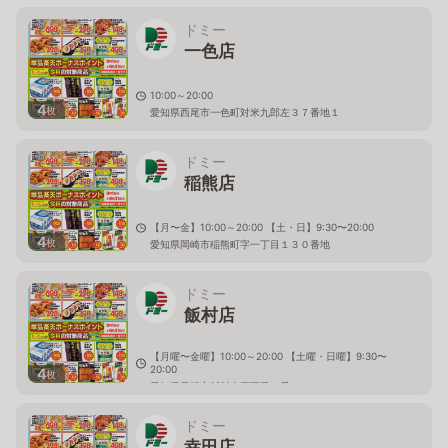
ドミー
一色店
10:00～20:00
4
枚
愛知県西尾市一色町対米九郎左３７番地１
ドミー
稲熊店
【月〜金】10:00～20:00 【土・日】9:30〜20:00
4
枚
愛知県岡崎市稲熊町字一丁目１３０番地
ドミー
飯村店
【月曜〜金曜】10:00～20:00 【土曜・日曜】9:30〜
20:00
4
枚
愛知県豊橋市飯村南三丁目１番
ドミー
幸田店