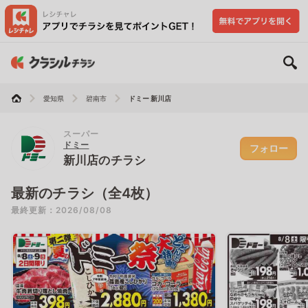
愛知県
碧南市
ドミー 新川店
スーパー
ドミー
フォロー
新川店のチラシ
最新のチラシ（全4枚）
最終更新：2026/08/08