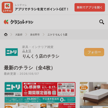
大阪府
泉佐野市
ニトリ りんくう店
家具・インテリア雑貨
ニトリ
フォロー
りんくう店のチラシ
最新のチラシ（全4枚）
最終更新：2026/08/07