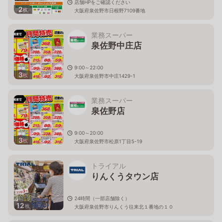
店舗HPをご確認ください
2
枚
大阪府泉佐野市日根野7109番地
業務スーパー
泉佐野中庄店
9:00～22:00
3
枚
大阪府泉佐野市中庄1429-1
業務スーパー
泉佐野店
9:00～20:00
3
枚
大阪府泉佐野市松原1丁目5-19
トライアル
りんくうタウン店
24時間（一部店舗除く）
12
枚
大阪府泉佐野市りんくう往来北１番地の１０