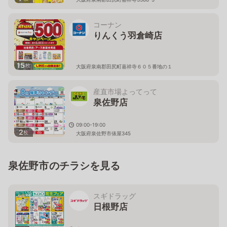
コーナン
りんくう羽倉崎店
15
枚
大阪府泉南郡田尻町嘉祥寺６０５番地の１
産直市場よってって
泉佐野店
09:00-19:00
2
枚
大阪府泉佐野市俵屋345
泉佐野市のチラシを見る
スギドラッグ
日根野店