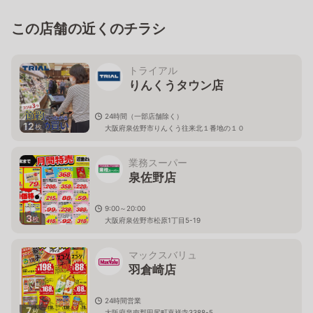
この店舗の近くのチラシ
トライアル
りんくうタウン店
24時間（一部店舗除く）
12
枚
大阪府泉佐野市りんくう往来北１番地の１０
業務スーパー
泉佐野店
9:00～20:00
3
枚
大阪府泉佐野市松原1丁目5-19
マックスバリュ
羽倉崎店
24時間営業
7
枚
大阪府泉南郡田尻町嘉祥寺3388-5