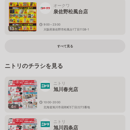
オークワ
泉佐野松風台店
9:00～23:00
13
枚
大阪府泉佐野市松風台1丁目1138-1
すべて見る
ニトリのチラシを見る
ニトリ
旭川春光店
10:00-20:00
4
枚
北海道旭川市花咲町5丁目2272番地
ニトリ
旭川四条店