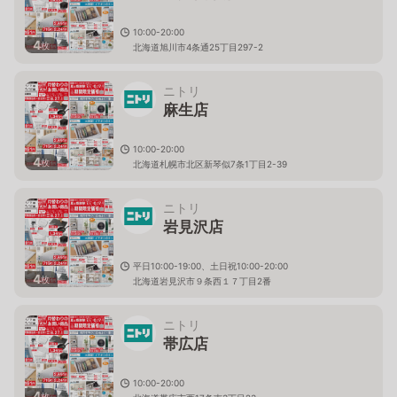
10:00-20:00
4
枚
北海道旭川市4条通25丁目297-2
ニトリ
麻生店
10:00-20:00
4
枚
北海道札幌市北区新琴似7条1丁目2-39
ニトリ
岩見沢店
平日10:00-19:00、土日祝10:00-20:00
4
枚
北海道岩見沢市９条西１７丁目2番
ニトリ
帯広店
10:00-20:00
4
枚