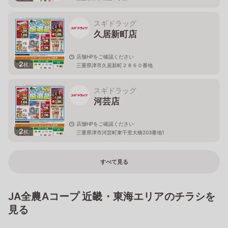
スギドラッグ
久居新町店
店舗HPをご確認ください
2
枚
三重県津市久居新町２８６０番地
スギドラッグ
河芸店
店舗HPをご確認ください
2
枚
三重県津市河芸町東千里大橋203番地1
すべて見る
JA全農Aコープ 近畿・東海エリアのチラシを
見る