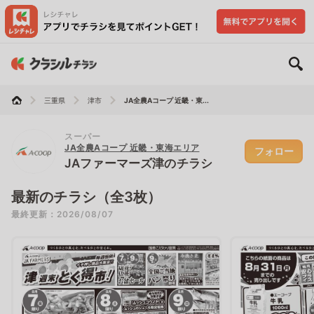
三重県
津市
JA全農Aコープ 近畿・東...
スーパー
JA全農Aコープ 近畿・東海エリア
フォロー
JAファーマーズ津のチラシ
最新のチラシ（全3枚）
最終更新：2026/08/07