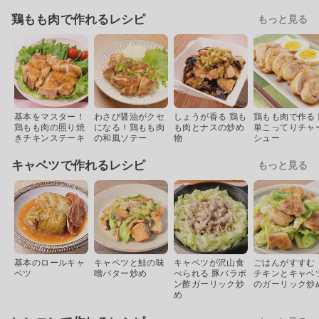
鶏もも肉で作れるレシピ
もっと見る
基本をマスター！
わさび醤油がクセ
しょうが香る 鶏も
鶏もも肉で作る 
鶏もも肉の照り焼
になる！鶏もも肉
も肉とナスの炒め
単こってりチャ
きチキンステーキ
の和風ソテー
物
シュー
キャベツで作れるレシピ
もっと見る
基本のロールキャ
キャベツと鮭の味
キャベツが沢山食
ごはんがすすむ
ベツ
噌バター炒め
べられる 豚バラポ
チキンとキャベ
ン酢ガーリック炒
のガーリック炒
め