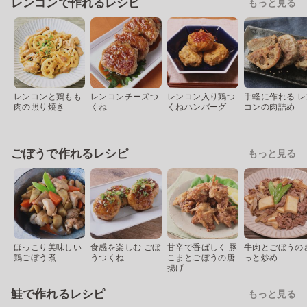
レンコンで作れるレシピ
もっと見る
レンコンと鶏もも
レンコンチーズつ
レンコン入り鶏つ
手軽に作れる レ
肉の照り焼き
くね
くねハンバーグ
コンの肉詰め
ごぼうで作れるレシピ
もっと見る
ほっこり美味しい
食感を楽しむ ごぼ
甘辛で香ばしく 豚
牛肉とごぼうの
鶏ごぼう煮
うつくね
こまとごぼうの唐
っと炒め
揚げ
鮭で作れるレシピ
もっと見る