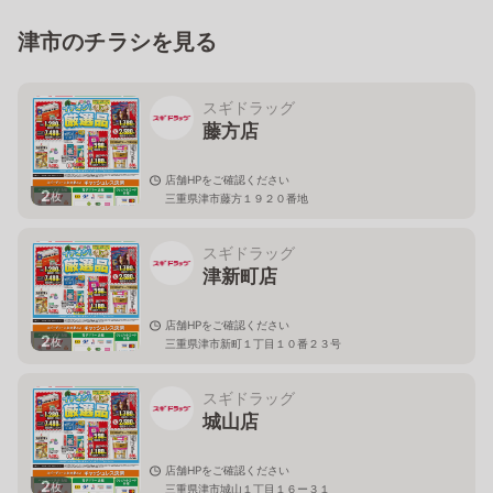
津市のチラシを見る
スギドラッグ
藤方店
店舗HPをご確認ください
2
枚
三重県津市藤方１９２０番地
スギドラッグ
津新町店
店舗HPをご確認ください
2
枚
三重県津市新町１丁目１０番２３号
スギドラッグ
城山店
店舗HPをご確認ください
2
枚
三重県津市城山１丁目１６ー３１