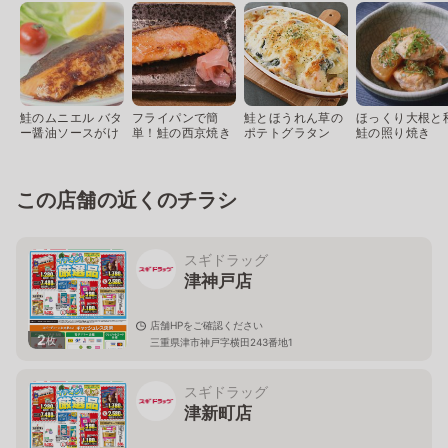
鮭のムニエル バタ
フライパンで簡
鮭とほうれん草の
ほっくり大根と
ー醤油ソースがけ
単！鮭の西京焼き
ポテトグラタン
鮭の照り焼き
この店舗の近くのチラシ
スギドラッグ
津神戸店
店舗HPをご確認ください
2
枚
三重県津市神戸字横田243番地1
スギドラッグ
津新町店