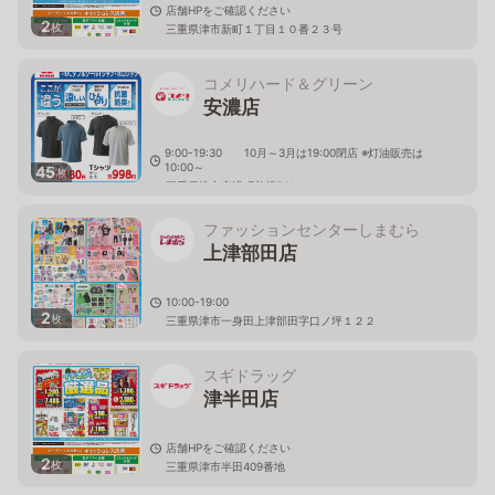
店舗HPをご確認ください
2
枚
三重県津市新町１丁目１０番２３号
コメリハード＆グリーン
安濃店
9:00-19:30 10月～3月は19:00閉店 ※灯油販売は
10:00～
45
枚
三重県津市安濃町曽根761
ファッションセンターしまむら
上津部田店
10:00-19:00
2
枚
三重県津市一身田上津部田字口ノ坪１２２
スギドラッグ
津半田店
店舗HPをご確認ください
2
枚
三重県津市半田409番地