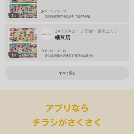
9：00～19：00
1
枚
愛知県豊川市小坂井町門並18番地
JA全農Aコープ 近畿・東海エリア
幡豆店
9：30～19：30
1
枚
愛知県西尾市西幡豆町菰田106番地1
すべて見る