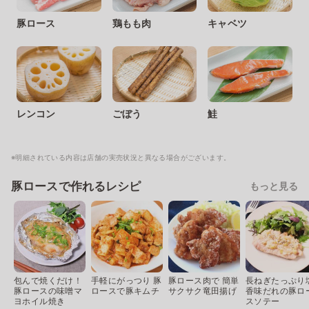
豚ロース
鶏もも肉
キャベツ
レンコン
ごぼう
鮭
※明細されている内容は店舗の実売状況と異なる場合がございます。
豚ロースで作れるレシピ
もっと見る
包んで焼くだけ！
手軽にがっつり 豚
豚ロース肉で 簡単
長ねぎたっぷり
豚ロースの味噌マ
ロースで豚キムチ
サクサク竜田揚げ
香味だれの豚ロ
ヨホイル焼き
スソテー