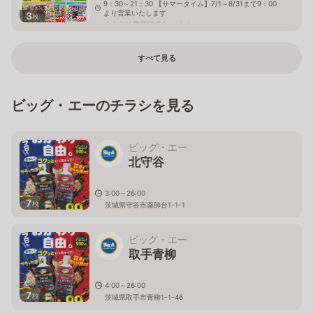
9：30～21：30 【サマータイム】7/1～8/31まで9：00
より営業いたします
3
枚
東京都練馬区関町南4-19-8
すべて見る
ビッグ・エーのチラシを見る
ビッグ・エー
北守谷
3:00～26:00
7
枚
茨城県守谷市薬師台1-1-1
ビッグ・エー
取手青柳
4:00～26:00
7
枚
茨城県取手市青柳1-1-46