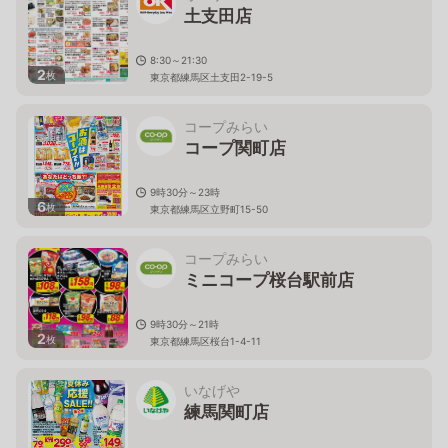
土支田店
8:30～21:30
2
枚
東京都練馬区土支田2-19-5
コープみらい
コープ関町店
9時30分～23時
6
枚
東京都練馬区立野町15-50
コープみらい
ミニコープ桜台駅前店
9時30分～21時
2
枚
東京都練馬区桜台1-4-11
いなげや
練馬関町店