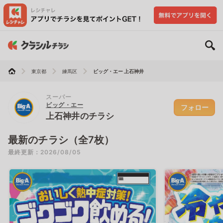
東京都
練馬区
ビッグ・エー 上石神井
スーパー
ビッグ・エー
フォロー
上石神井のチラシ
最新のチラシ（全7枚）
最終更新：2026/08/05