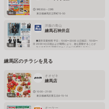
9時30分～23時
6
枚
東京都練馬区立野町15-50
洋服の青山
練馬石神井店
■通常営業時間 平日：10:00〜20:00 土日祝日：10:00〜
20:00 ※土日祝および期間により、急な変動することが
8
枚
ありますので 詳細はホームページを確認ください
東京都練馬区上石神井三丁目1番1号
練馬区のチラシを見る
オオゼキ
練馬店
10:00～21:00
14
枚
東京都練馬区豊玉北6-15-14
オーケー