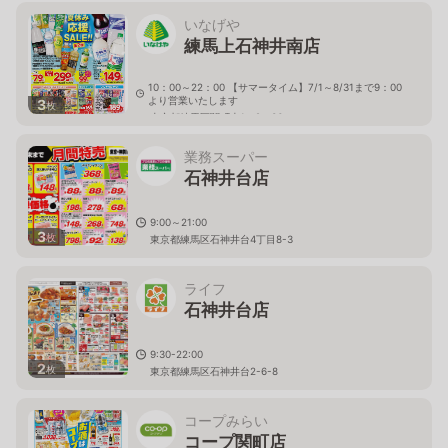
いなげや
練馬上石神井南店
10：00～22：00 【サマータイム】7/1～8/31まで9：00
より営業いたします
3
枚
東京都練馬区関町南1－9－36
業務スーパー
石神井台店
9:00～21:00
3
枚
東京都練馬区石神井台4丁目8-3
ライフ
石神井台店
9:30-22:00
2
枚
東京都練馬区石神井台2-6-8
コープみらい
コープ関町店