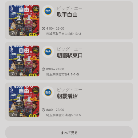
ビッグ・エー
取手白山
4:00～26:00
7
枚
茨城県取手市白山5-13-3
ビッグ・エー
朝霞駅東口
8:00～24:00
7
枚
埼玉県朝霞市仲町1-1-5
ビッグ・エー
朝霞溝沼
8:00～23:00
7
枚
埼玉県朝霞市溝沼5-19-5
すべて見る