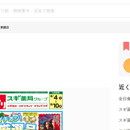
 東郷店
近
全日
スギ薬
スギ薬