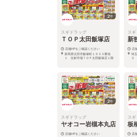
2
枚
スギドラッグ
スギ
ＴＯＰ太田飯塚店
新
店舗HPをご確認ください
店
群馬県太田市飯塚町１９３３番地
埼
１ 生鮮市場ＴＯＰ太田飯塚店１階
３
2
枚
スギドラッグ
スギ
ヤオコー岩槻本丸店
板
店舗HPをご確認ください
店