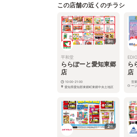
この店舗の近くのチラシ
9
枚
平和堂
EDI
ららぽーと愛知東郷
ら
店
店
10:00-21:00
営
ー
愛知県愛知郡東郷町東郷中央土地区
い
画整理事業62街区1・3
愛
画整
2
枚