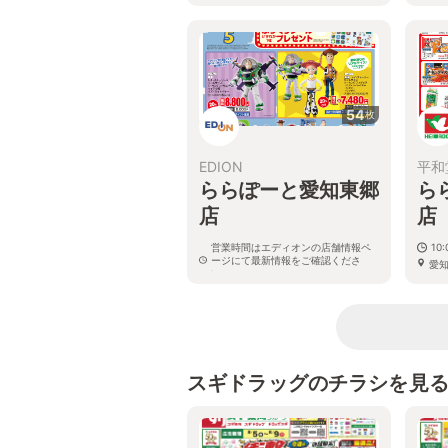
愛
54
枚
EDION
平和
ららぽーと愛知東郷
ら
店
店
営業時間はエディオンの店舗情報ペ
10:
ージにて最新情報をご確認くださ
愛
い。
画整
愛知県愛知郡東郷町東郷中央 土地区
画整理事業62街区1・3 3階-32400
スギドラッグのチラシを見