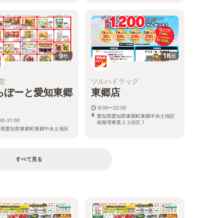
知県愛知郡東郷町白鳥二丁目2-12
9
18
枚
枚
堂
ツルハドラッグ
らぽーと愛知東郷
東郷店
9:00〜22:00
愛知県愛知郡東郷町東郷中央土地区
00-21:00
画整理事業２３街区７
知県愛知郡東郷町東郷中央土地区
理事業62街区1・3
すべて見る
る