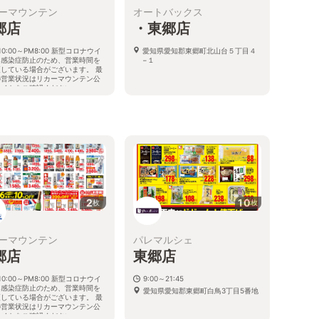
ーマウンテン
オートバックス
郷店
・東郷店
10:00～PM8:00 新型コロナウイ
愛知県愛知郡東郷町北山台５丁目４
ス感染症防止のため、営業時間を
−１
更している場合がございます。 最
の営業状況はリカーマウンテン公
サイトをご確認ください。
知県愛知郡東郷町白鳥二丁目2-12
る
2
10
枚
枚
ーマウンテン
パレマルシェ
郷店
東郷店
10:00～PM8:00 新型コロナウイ
9:00～21:45
ス感染症防止のため、営業時間を
愛知県愛知郡東郷町白鳥3丁目5番地
更している場合がございます。 最
の営業状況はリカーマウンテン公
サイトをご確認ください。