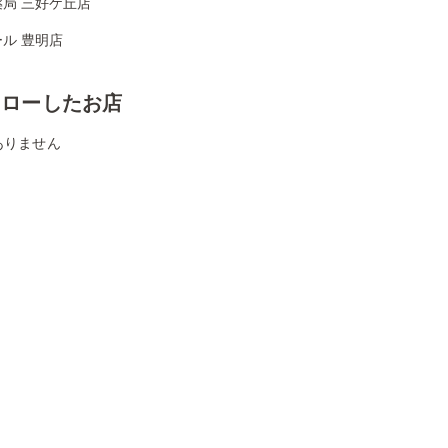
局 三好ケ丘店
ル 豊明店
ォローしたお店
ありません