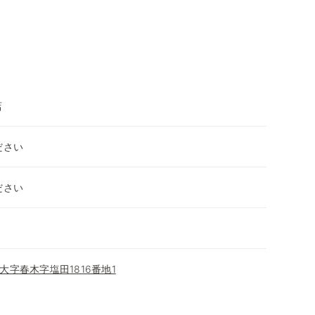
店
ださい
ださい
字春木字塩田1816番地1