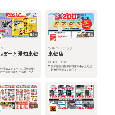
54
18
枚
枚
ON
ツルハドラッグ
らぽーと愛知東郷
東郷店
9:00〜22:00
愛知県愛知郡東郷町東郷中央土地区
業時間はエディオンの店舗情報ペ
画整理事業２３街区７
ジにて最新情報をご確認くださ
。
知県愛知郡東郷町東郷中央 土地区
理事業62街区1・3 3階-32400
2
3
枚
枚