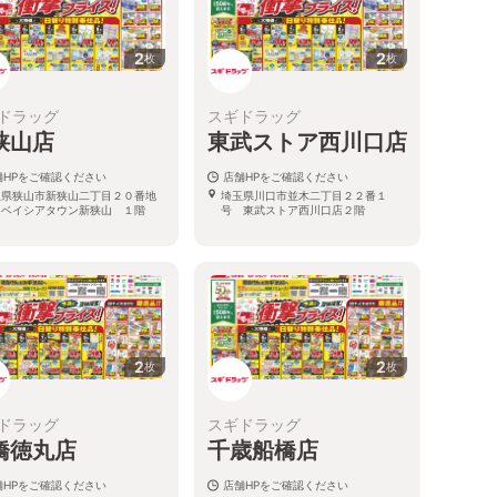
2
2
枚
枚
ドラッグ
スギドラッグ
狭山店
東武ストア西川口店
舗HPをご確認ください
店舗HPをご確認ください
玉県狭山市新狭山二丁目２０番地
埼玉県川口市並木二丁目２２番１
 ベイシアタウン新狭山 １階
号 東武ストア西川口店２階
2
2
枚
枚
ドラッグ
スギドラッグ
橋徳丸店
千歳船橋店
舗HPをご確認ください
店舗HPをご確認ください