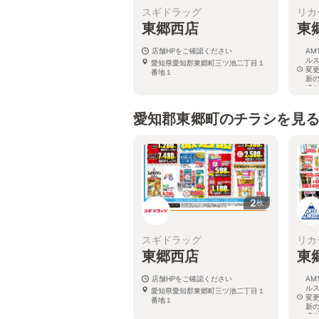
スギドラッグ
リカ
東郷西店
東
店舗HPをご確認ください
AM
ル
愛知県愛知郡東郷町三ツ池二丁目１
変
番地１
新
式
愛
愛知郡東郷町のチラシを見
2
枚
スギドラッグ
リカ
東郷西店
東
店舗HPをご確認ください
AM
ル
愛知県愛知郡東郷町三ツ池二丁目１
変
番地１
新
式