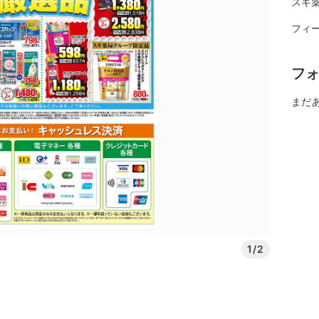
スギ薬
フィー
フ
まだ
1/2