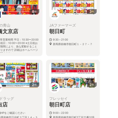
8
3
枚
枚
の青山
JAファーマーズ
橋文京店
朝日町
常営業時間 平日：10:30〜20:00
9:30～21:00
祝日：10:00〜20:00 ※土日祝お
群馬県前橋市朝日町１－２７－７
び期間により、急な変動すること
ありますので 詳細はホームページ
確認ください
馬県前橋市文京町一丁目30番21号
2
2
枚
枚
ドラッグ
フレッセイ
吉店
朝日町店
舗HPをご確認ください
9:00～22:00
馬県前橋市日吉町３丁目１４－３
群馬県前橋市朝日町3丁目21番10号