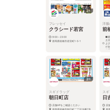
2
枚
フレッセイ
洋服
クラシード若宮
前
9:00～23:00
■通
土日
群馬県前橋市若宮町1-5-1
よ
が
を
群
2
枚
スギドラッグ
スギ
朝日町店
日
店舗HPをご確認ください
店
群馬県前橋市朝日町二丁目18番7号
群