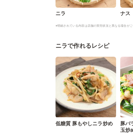
ニラ
ナス
※明細されている内容は店舗の実売状況と異なる場合がご
ニラで作れるレシピ
低糖質 豚もやしニラ炒め
豚バ
玉炒