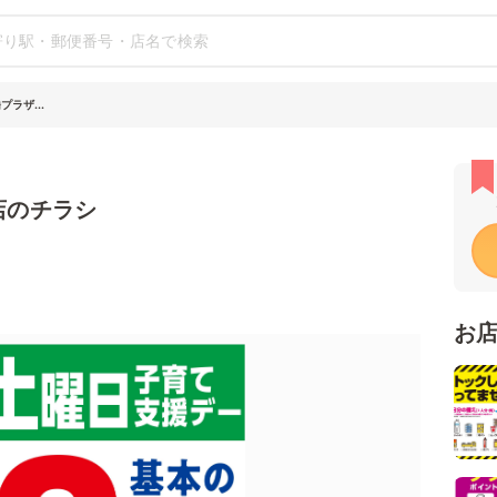
ラザ...
店のチラシ
お