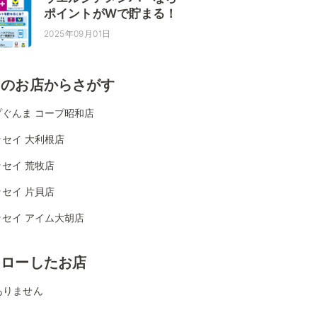
ポイントがWで貯まる！
2025年09月01日
くのお店からさがす
プぐんま コープ昭和店
セイ 大利根店
セイ 荒牧店
セイ 片貝店
ッセイ アイム大胡店
ォローしたお店
ありません