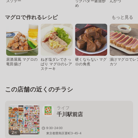
スソテー
ックバター醤油炒
んかつ
め
マグロで作れるレシピ
もっと見る
居酒屋風 マグロの
ねぎ塩ダレでさっ
硬くならない マグ
漬けマグロでレ
竜田揚げ
ぱり マグロのレア
ロの角煮
カツ
ステーキ
この店舗の近くのチラシ
ライフ
千川駅前店
9:30-24:00
2
枚
東京都豊島区要町3-45-4