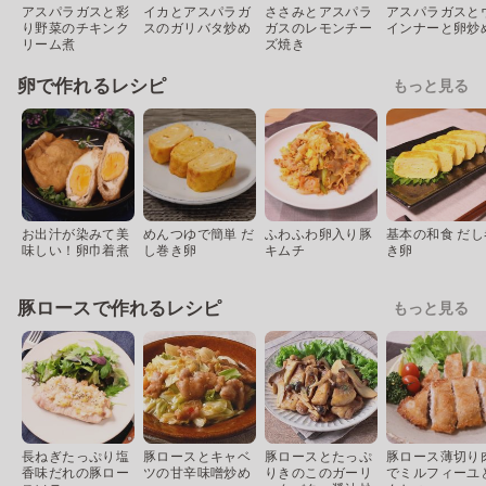
アスパラガスと彩
イカとアスパラガ
ささみとアスパラ
アスパラガスと
り野菜のチキンク
スのガリバタ炒め
ガスのレモンチー
インナーと卵炒
リーム煮
ズ焼き
卵で作れるレシピ
もっと見る
お出汁が染みて美
めんつゆで簡単 だ
ふわふわ卵入り豚
基本の和食 だし
味しい！卵巾着煮
し巻き卵
キムチ
き卵
豚ロースで作れるレシピ
もっと見る
長ねぎたっぷり塩
豚ロースとキャベ
豚ロースとたっぷ
豚ロース薄切り
香味だれの豚ロー
ツの甘辛味噌炒め
りきのこのガーリ
でミルフィーユ