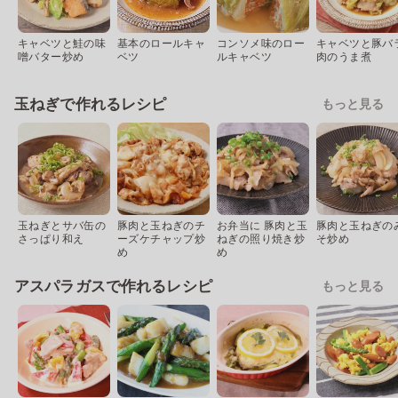
キャベツと鮭の味
基本のロールキャ
コンソメ味のロー
キャベツと豚バ
噌バター炒め
ベツ
ルキャベツ
肉のうま煮
玉ねぎで作れるレシピ
もっと見る
玉ねぎとサバ缶の
豚肉と玉ねぎのチ
お弁当に 豚肉と玉
豚肉と玉ねぎの
さっぱり和え
ーズケチャップ炒
ねぎの照り焼き炒
そ炒め
め
め
アスパラガスで作れるレシピ
もっと見る