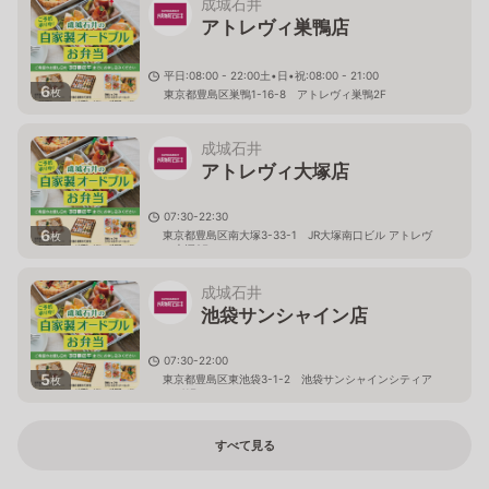
成城石井
アトレヴィ巣鴨店
平日:08:00 - 22:00土•日•祝:08:00 - 21:00
6
枚
東京都豊島区巣鴨1-16-8 アトレヴィ巣鴨2F
成城石井
アトレヴィ大塚店
07:30-22:30
6
東京都豊島区南大塚3-33-1 JR大塚南口ビル アトレヴ
枚
ィ大塚2F
成城石井
池袋サンシャイン店
07:30-22:00
5
東京都豊島区東池袋3-1-2 池袋サンシャインシティア
枚
ルパ1F
すべて見る