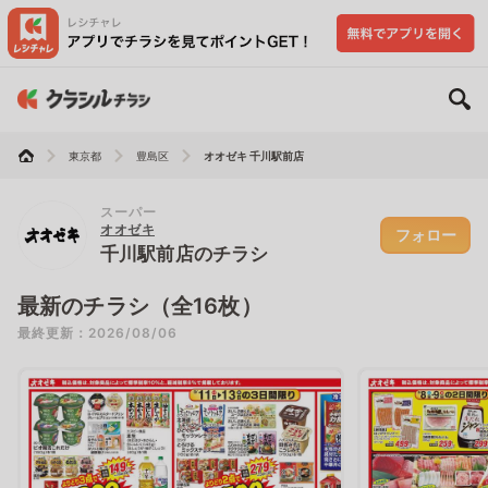
東京都
豊島区
オオゼキ 千川駅前店
スーパー
オオゼキ
フォロー
千川駅前店のチラシ
最新のチラシ（全16枚）
最終更新：2026/08/06