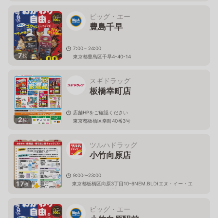
ビッグ・エー
豊島千早
7:00～24:00
7
枚
東京都豊島区千早4-40-14
スギドラッグ
板橋幸町店
店舗HPをご確認ください
2
枚
東京都板橋区幸町40番3号
ツルハドラッグ
小竹向原店
9:00〜23:00
17
東京都板橋区向原3丁目10-6NEM.BLD(エヌ・イー・エ
枚
ム ビルディング)1階
ビッグ・エー