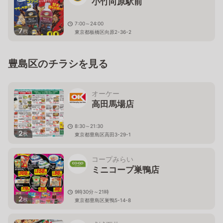
小竹向原駅前
7:00～24:00
7
枚
東京都板橋区向原2-36-2
豊島区のチラシを見る
オーケー
高田馬場店
8:30～21:30
2
枚
東京都豊島区高田3-29-1
コープみらい
ミニコープ巣鴨店
9時30分～21時
2
枚
東京都豊島区巣鴨5-14-8