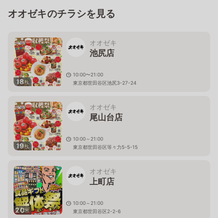
オオゼキのチラシを見る
オオゼキ
池尻店
10:00〜21:00
18
枚
東京都世田谷区池尻3-27-24
オオゼキ
尾山台店
10:00～21:00
19
枚
東京都世田谷区等々力5-5-15
オオゼキ
上町店
10:00～21:00
20
枚
東京都世田谷区2-2-6