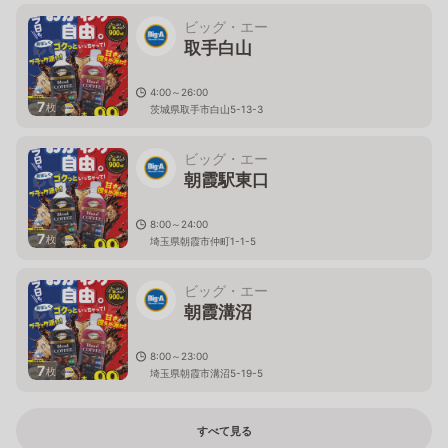
ビッグ・エー
取手白山
4:00～26:00
7
枚
茨城県取手市白山5-13-3
ビッグ・エー
朝霞駅東口
8:00～24:00
7
枚
埼玉県朝霞市仲町1-1-5
ビッグ・エー
朝霞溝沼
8:00～23:00
7
枚
埼玉県朝霞市溝沼5-19-5
すべて見る