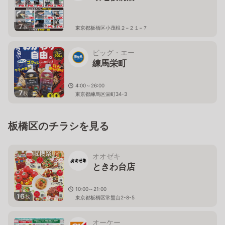
7
枚
東京都板橋区小茂根２−２１−７
ビッグ・エー
練馬栄町
4:00～26:00
7
枚
東京都練馬区栄町34-3
板橋区のチラシを見る
オオゼキ
ときわ台店
10:00～21:00
16
枚
東京都板橋区常盤台2-8-5
オーケー