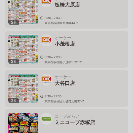
板橋大原店
8:30～21:30
2
枚
東京都板橋区大原町44-2
オーケー
小茂根店
8:30～21:30
2
枚
東京都板橋区小茂根1-32-21
オーケー
大谷口店
8:30～21:30
2
枚
東京都板橋区大谷口北町37-7
コープみらい
ミニコープ赤塚店