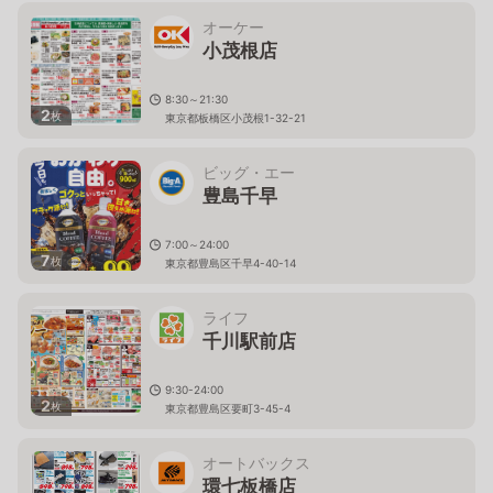
オーケー
小茂根店
8:30～21:30
2
枚
東京都板橋区小茂根1-32-21
ビッグ・エー
豊島千早
7:00～24:00
7
枚
東京都豊島区千早4-40-14
ライフ
千川駅前店
9:30-24:00
2
枚
東京都豊島区要町3-45-4
オートバックス
環七板橋店