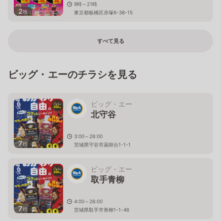
9時～21時
2
枚
東京都板橋区赤塚6-38-15
すべて見る
ビッグ・エーのチラシを見る
ビッグ・エー
北守谷
3:00～26:00
7
枚
茨城県守谷市薬師台1-1-1
ビッグ・エー
取手青柳
4:00～26:00
7
枚
茨城県取手市青柳1-1-46