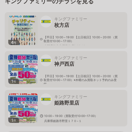
キングファミリーのチラシを見る
キングファミリー
枚方店
【平日】10:00～19:00 【土日祝日】10:00～20:00 （買
取受付10:00～17:00）
4
枚
大阪府枚方市招提南町3-23-10
キングファミリー
神戸西店
【平日】10:00～19:00 【土日祝日】10:00～20:00 （買
取受付10:00～17:00）※木曜のみ買取ネット予約のみ受
1
枚
付。
兵庫県神戸市西区白水2丁目9番20号
キングファミリー
姫路野里店
10:00～19:00（買取受付10:00~17:00）
1
枚
兵庫県姫路市野里１７０−１