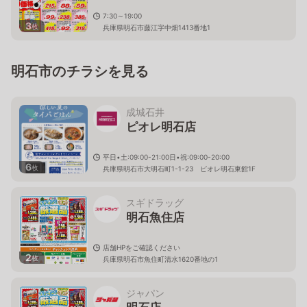
7:30～19:00
3
枚
兵庫県明石市藤江字中畑1413番地1
明石市のチラシを見る
成城石井
ピオレ明石店
平日•土:09:00-21:00日•祝:09:00-20:00
6
枚
兵庫県明石市大明石町1-1-23 ピオレ明石東館1F
スギドラッグ
明石魚住店
店舗HPをご確認ください
2
枚
兵庫県明石市魚住町清水1620番地の1
ジャパン