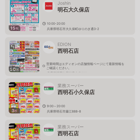
Joshin
明石大久保店
10:00-20:00
15
枚
兵庫県明石市大久保町ゆりのき通3-2
EDION
西明石店
営業時間はエディオンの店舗情報ページにて最新情報を
ご確認ください。
50
枚
兵庫県明石市藤江字中谷928
業務スーパー
西明石小久保店
9:00～20:00
3
枚
兵庫県明石市藤江888-8
業務スーパー
西明石店