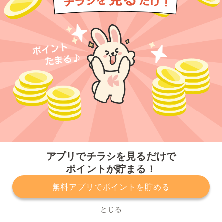
今すぐアプリをダウンロードする
アプリでチラシを見るだけで
ポイントが貯まる！
無料アプリでポイントを貯める
プライバシーポリシー
利用規約
運営会社
サービスに関してのお問い合わせ
チラシ掲載をお考えの方
とじる