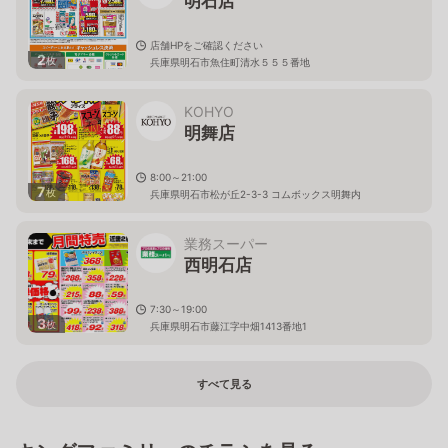
明石店
店舗HPをご確認ください
2
枚
兵庫県明石市魚住町清水５５５番地
KOHYO
明舞店
8:00～21:00
7
枚
兵庫県明石市松が丘2-3-3 コムボックス明舞内
業務スーパー
西明石店
7:30～19:00
3
枚
兵庫県明石市藤江字中畑1413番地1
すべて見る