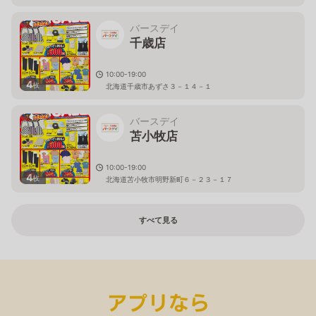
バースデイ
千歳店
10:00-19:00
4
枚
北海道千歳市あずさ３－１４－１
バースデイ
苫小牧店
10:00-19:00
4
枚
北海道苫小牧市明野新町６－２３－１７
すべて見る