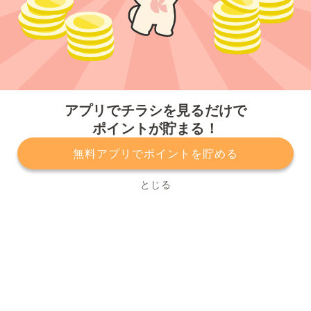
今すぐアプリをダウンロードする
アプリでチラシを見るだけで
ポイントが貯まる！
無料アプリでポイントを貯める
プライバシーポリシー
利用規約
運営会社
サービスに関してのお問い合わせ
チラシ掲載をお考えの方
とじる
Copyright© Kurashiru, Inc. All Rights Reserved.