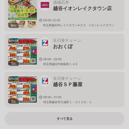
成城石井
越谷イオンレイクタウン店
09:00-22:00
6
埼玉県越谷市レイクタウン4-2-2 イオンレイクタウン
枚
KAZE 1F
全日食チェーン
おおくぼ
09:00～20:00
1
枚
埼玉県越谷市南荻島１４６
全日食チェーン
越谷ＳＰ藤屋
09:00～21:00
1
枚
埼玉県越谷市大成町１－２１２８－１
すべて見る