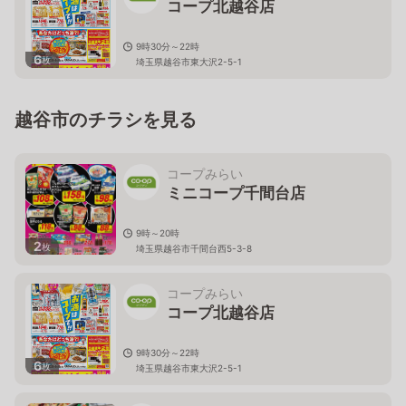
コープ北越谷店
9時30分～22時
6
枚
埼玉県越谷市東大沢2-5-1
越谷市のチラシを見る
コープみらい
ミニコープ千間台店
9時～20時
2
枚
埼玉県越谷市千間台西5-3-8
コープみらい
コープ北越谷店
9時30分～22時
6
枚
埼玉県越谷市東大沢2-5-1