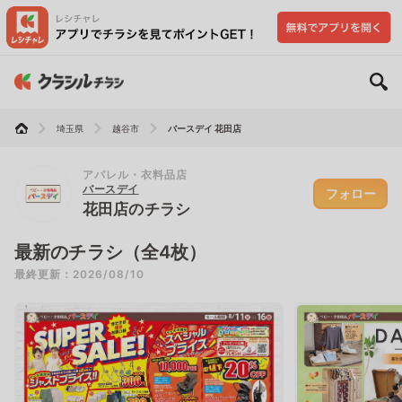
埼玉県
越谷市
バースデイ 花田店
アパレル・衣料品店
バースデイ
フォロー
花田店のチラシ
最新のチラシ（全4枚）
最終更新：2026/08/10