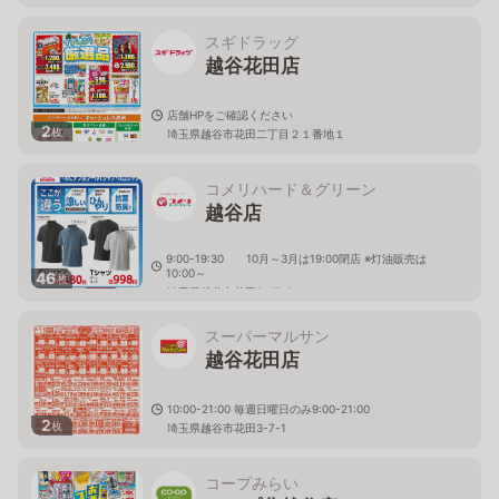
スギドラッグ
越谷花田店
店舗HPをご確認ください
2
枚
埼玉県越谷市花田二丁目２１番地１
コメリハード＆グリーン
越谷店
9:00-19:30 10月～3月は19:00閉店 ※灯油販売は
10:00～
46
枚
埼玉県越谷市花田2-17-8
スーパーマルサン
越谷花田店
10:00-21:00 毎週日曜日のみ9:00-21:00
2
枚
埼玉県越谷市花田3-7-1
コープみらい