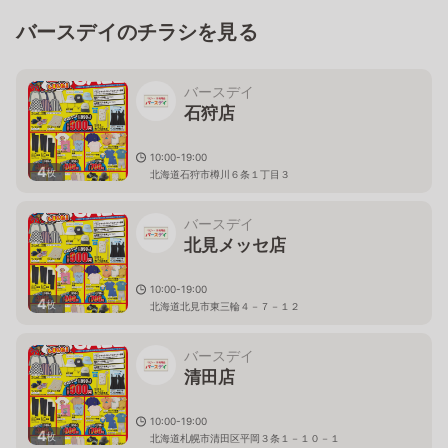
バースデイのチラシを見る
バースデイ
石狩店
10:00-19:00
4
枚
北海道石狩市樽川６条１丁目３
バースデイ
北見メッセ店
10:00-19:00
4
枚
北海道北見市東三輪４－７－１２
バースデイ
清田店
10:00-19:00
4
枚
北海道札幌市清田区平岡３条１－１０－１