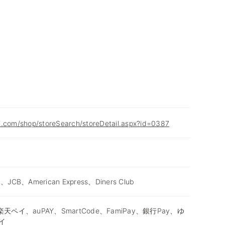
i.com/shop/storeSearch/storeDetail.aspx?id=0387
d、JCB、American Express、Diners Club
天ペイ、auPAY、SmartCode、FamiPay、銀行Pay、ゆ
イ