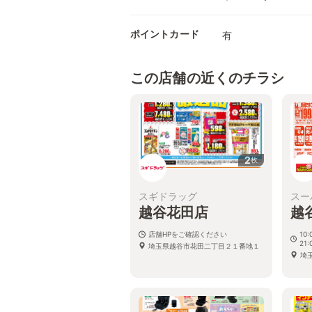
ポイントカード
有
この店舗の近くのチラシ
2
枚
スギドラッグ
スー
越谷花田店
越
店舗HPをご確認ください
10
21:
埼玉県越谷市花田二丁目２１番地１
埼玉