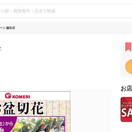
ーン 越谷店
ン
お