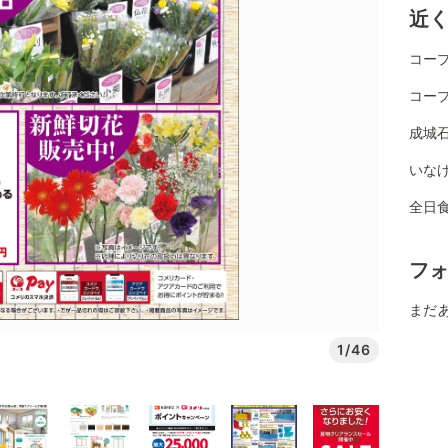
近
コー
コー
成城
いなげ
全日
フ
まだ
1/46