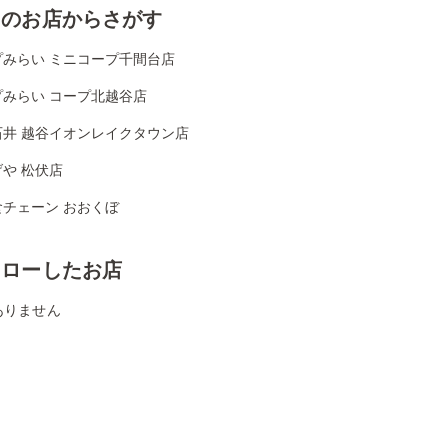
くのお店からさがす
プみらい ミニコープ千間台店
プみらい コープ北越谷店
石井 越谷イオンレイクタウン店
や 松伏店
食チェーン おおくぼ
ォローしたお店
ありません