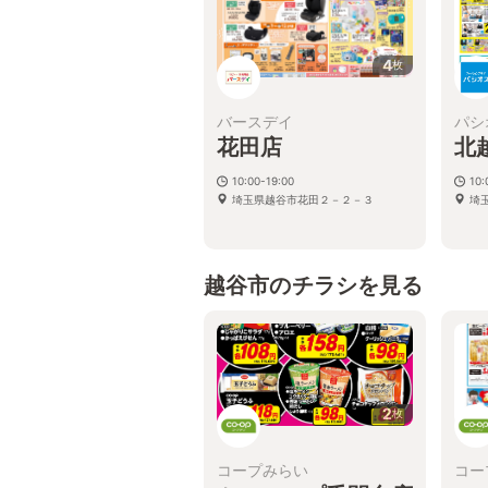
4
枚
バースデイ
パシ
花田店
北
10:00-19:00
10:
埼玉県越谷市花田２－２－３
埼玉
越谷市のチラシを見る
2
枚
コープみらい
コー