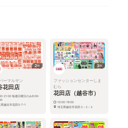
2
3
枚
枚
パーマルサン
ファッションセンターしま
谷花田店
むら
花田店（越谷市）
:00-21:00 毎週日曜日のみ9:00-
00
10:00-19:00
県越谷市花田3-7-1
埼玉県越谷市花田２−２−３