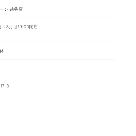
ーン 越谷店
0月～3月は19:00閉店
～
休
7-8