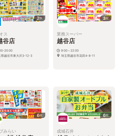
2
3
枚
枚
オス
業務スーパー
越谷店
越谷店
00-20:00
9:00～22:00
県越谷市東大沢3-12-3
埼玉県越谷市花田4-8-11
6
6
枚
枚
プみらい
成城石井