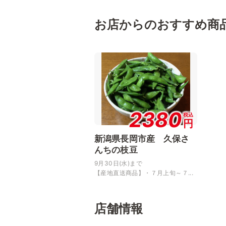
お店からのおすすめ商
2380
税込
円
新潟県長岡市産 久保さ
んちの枝豆
9月30日(水)まで
【産地直送商品】・７月上旬～７...
店舗情報