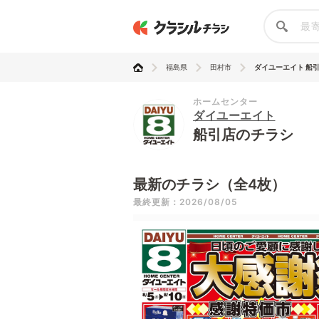
福島県
田村市
ダイユーエイト 船
ホームセンター
ダイユーエイト
船引店のチラシ
最新のチラシ（全4枚）
最終更新：2026/08/05