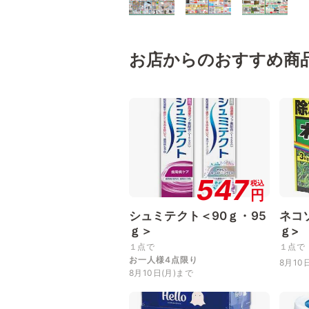
お店からのおすすめ商
547
税込
円
シュミテクト＜90ｇ・95
ネコ
ｇ＞
ｇ>
１点で
１点で
お一人様4点限り
8月10
8月10日(月)まで