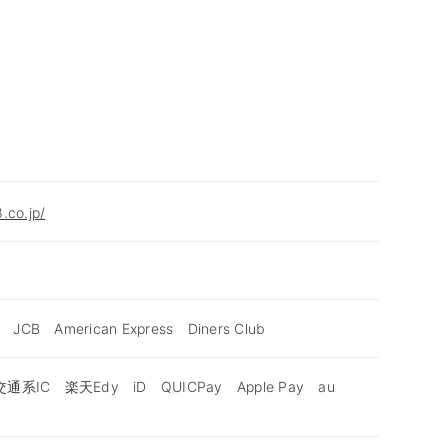
.co.jp/
 JCB American Express Diners Club
通系IC 楽天Edy iD QUICPay Apple Pay au