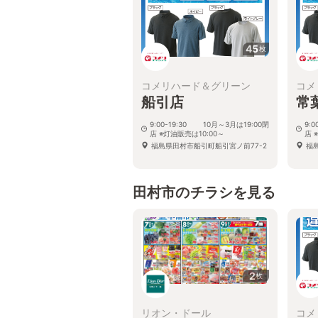
45
枚
コメリハード＆グリーン
コメ
船引店
常
9:00-19:30 10月～3月は19:00閉
9:
店 ※灯油販売は10:00～
店 
福島県田村市船引町船引宮ノ前77-2
福
田村市のチラシを見る
2
枚
リオン・ドール
コメ