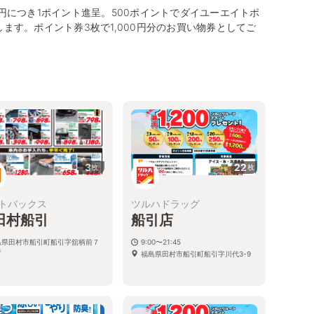
0円につき1ポイント進呈。500ポイントでダイユーエイトポ
します。ポイント券3枚で1,000円分のお買い物券としてご
3
22
枚
枚
トバックス
ツルハドラッグ
田村船引
船引店
島県田村市船引町船引字舘柄前７
9:00〜21:45
番
福島県田村市船引町船引字川代3-9