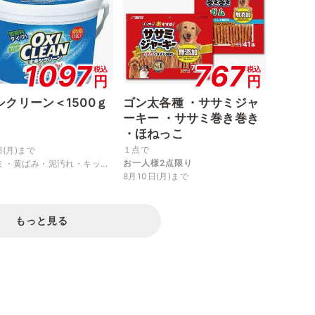
1097
767
税込
税込
円
円
シクリーン＜1500ｇ
ゴン太各種 ・ササミジャ
ーキー ・ササミ巻き巻き
・ほねっこ
１点で
日(月)まで
お一人様2点限り
ミ・黄ばみ・泥汚れ・キッ...
8月10日(月)まで
もっと見る