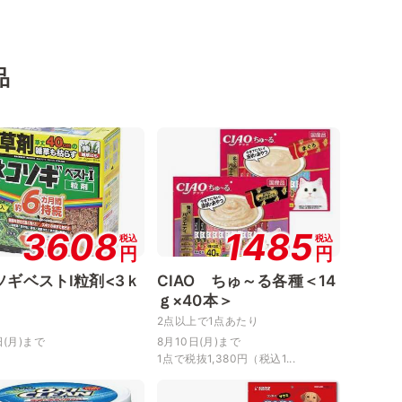
品
3608
1485
税込
税込
円
円
ソギベストⅠ粒剤<3ｋ
CIAO ちゅ～る各種＜14
ｇ×40本＞
2点以上で1点あたり
日(月)まで
8月10日(月)まで
1点で税抜1,380円（税込1...