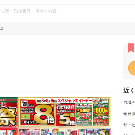
引店
近
成城
全日
ザ・ビ