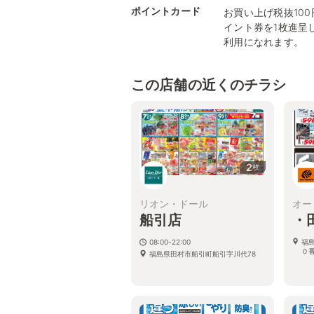
ポイントカード
お買い上げ税抜10
イント券を1枚進呈
利用になれます。
この店舗の近くのチラシ
2
枚
リオン・ドール
オー
船引店
・
08:00-22:00
福
０
福島県田村市船引町船引字川代78