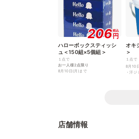
206
税込
円
ハローボックスティッシ
オキ
ュ＜150組×5個組＞
＞
１点で
１点で
お一人様2点限り
8月10
8月10日(月)まで
・汗ジ
店舗情報