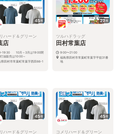
45
22
枚
枚
リハード＆グリーン
ツルハドラッグ
葉店
田村常葉店
00-19:30 10月～3月は19:00閉
9:00〜21:00
※灯油販売は10:00～
福島県田村市常葉町常葉字平舘31番
島県田村市常葉町常葉字西田66-1
地
45
45
枚
枚
リハード＆グリーン
コメリハード＆グリーン