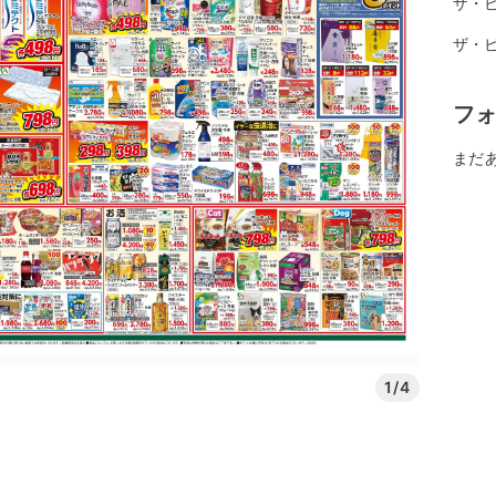
ザ・ビ
ザ・
フ
まだ
1/4