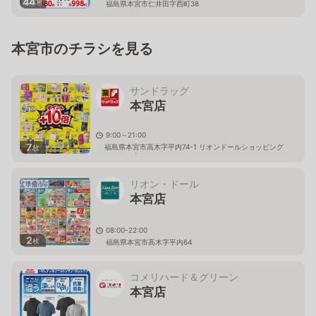
44
枚
福島県本宮市仁井田字西町38
本宮市のチラシを見る
サンドラッグ
本宮店
9:00～21:00
7
福島県本宮市高木字平内74-1 リオンドールショッピング
枚
センター内
リオン・ドール
本宮店
08:00-22:00
2
枚
福島県本宮市高木字平内64
コメリハード＆グリーン
本宮店