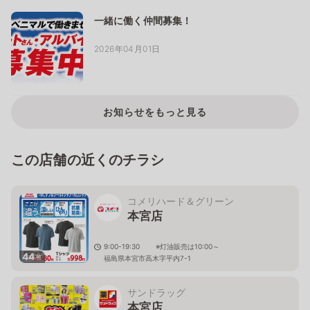
一緒に働く仲間募集！
2026年04月01日
お知らせをもっと見る
この店舗の近くのチラシ
コメリハード＆グリーン
本宮店
9:00-19:30 ※灯油販売は10:00～
44
枚
福島県本宮市高木字平内7-1
サンドラッグ
本宮店