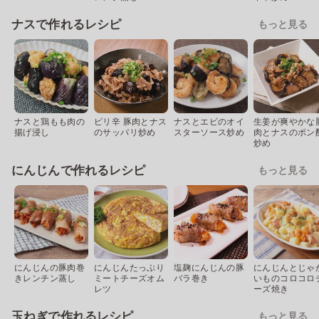
ナスで作れるレシピ
もっと見る
ナスと鶏もも肉の
ピリ辛 豚肉とナス
ナスとエビのオイ
生姜が爽やかな
揚げ浸し
のサッパリ炒め
スターソース炒め
肉とナスのポン
炒め
にんじんで作れるレシピ
もっと見る
にんじんの豚肉巻
にんじんたっぷり
塩麹にんじんの豚
にんじんとじゃ
きレンチン蒸し
ミートチーズオム
バラ巻き
いものコロコロ
レツ
ーズ焼き
玉ねぎで作れるレシピ
もっと見る