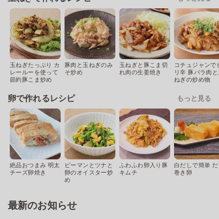
玉ねぎたっぷり カ
豚肉と玉ねぎのみ
玉ねぎと豚こま切
コチュジャンで
レールーを使って
そ炒め
れ肉の生姜焼き
リ辛 豚バラ肉と
節約豚こま炒め
ねぎの炒め物
卵で作れるレシピ
もっと見る
絶品おつまみ 明太
ピーマンとツナと
ふわふわ卵入り豚
白だしで簡単 だ
チーズ卵焼き
卵のオイスター炒
キムチ
巻き卵
め
最新のお知らせ