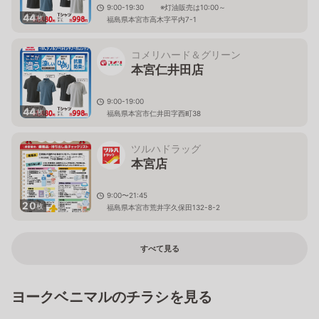
9:00-19:30 ※灯油販売は10:00～
44
枚
福島県本宮市高木字平内7-1
コメリハード＆グリーン
本宮仁井田店
9:00-19:00
44
枚
福島県本宮市仁井田字西町38
ツルハドラッグ
本宮店
9:00〜21:45
20
枚
福島県本宮市荒井字久保田132-8-2
すべて見る
ヨークベニマルのチラシを見る