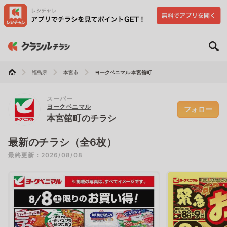
福島県
本宮市
ヨークベニマル 本宮舘町
スーパー
ヨークベニマル
フォロー
本宮舘町のチラシ
最新のチラシ（全6枚）
最終更新：2026/08/08