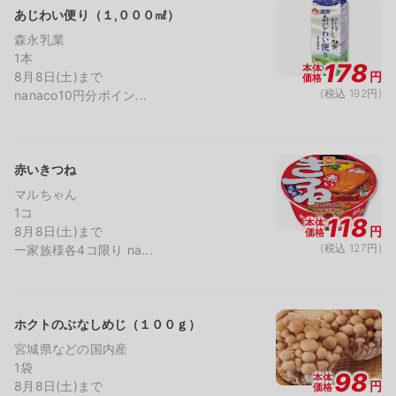
あじわい便り（１,０００㎖）
森永乳業
1本
178
本体
8月8日(土)まで
円
価格
(税込 192円)
nanaco10円分ポイン...
赤いきつね
マルちゃん
1コ
118
本体
8月8日(土)まで
円
価格
(税込 127円)
一家族様各4コ限り na...
ホクトのぶなしめじ（１００ｇ）
宮城県などの国内産
1袋
98
本体
8月8日(土)まで
円
価格