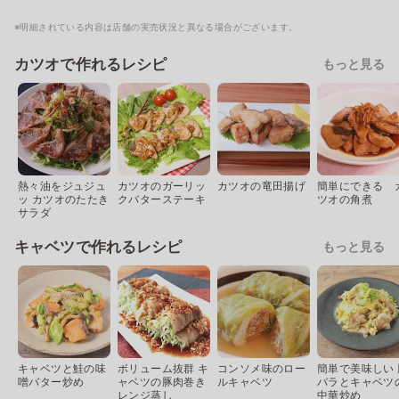
※明細されている内容は店舗の実売状況と異なる場合がございます。
カツオで作れるレシピ
もっと見る
熱々油をジュジュ
カツオのガーリッ
カツオの竜田揚げ
簡単にできる 
ッ カツオのたたき
クバターステーキ
ツオの角煮
サラダ
キャベツで作れるレシピ
もっと見る
キャベツと鮭の味
ボリューム抜群 キ
コンソメ味のロー
簡単で美味しい 
噌バター炒め
ャベツの豚肉巻き
ルキャベツ
バラとキャベツ
レンジ蒸し
中華炒め