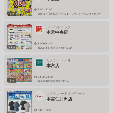
9:00～21:00
7
福島県本宮市高木字平内74-1 リオンドールショッピング
枚
センター内
ツルハドラッグ
本宮中央店
8:00〜22:00
21
枚
福島県本宮市本宮字万世195番1
リオン・ドール
本宮店
08:00-22:00
2
枚
福島県本宮市高木字平内64
コメリハード＆グリーン
本宮仁井田店
9:00-19:00