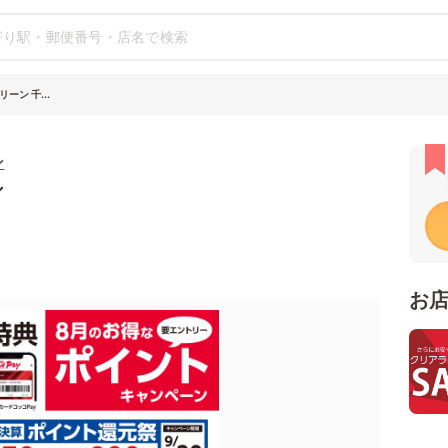
ーン 千...
ン
シ
お