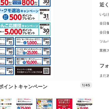
近
いなげ
全日
全日
ツル
業務
フ
まだ
1/45
ポイントキャンペーン