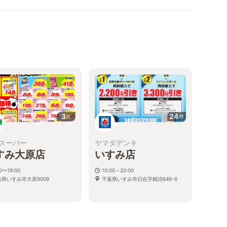
3
24
枚
枚
スーパー
ヤマダデンキ
すみ大原店
いすみ店
00〜19:00
10:00～20:00
葉県いすみ市大原9009
千葉県いすみ市日在字鶴沼649-6