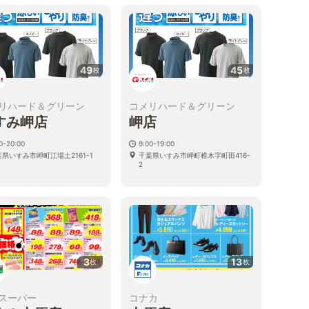
49
45
枚
枚
リハード＆グリーン
コメリハード＆グリーン
すみ岬店
岬店
0-20:00
9:00-19:00
県いすみ市岬町江場土2161-1
千葉県いすみ市岬町椎木字町田416-
2
3
13
枚
枚
スーパー
コナカ