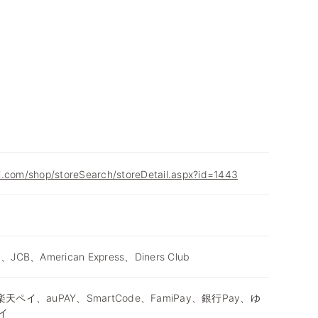
i.com/shop/storeSearch/storeDetail.aspx?id=1443
d、JCB、American Express、Diners Club
天ペイ、auPAY、SmartCode、FamiPay、銀行Pay、ゆ
イ