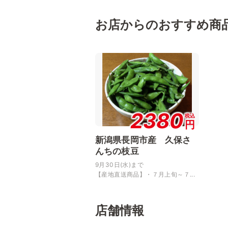
お店からのおすすめ商
2380
税込
円
新潟県長岡市産 久保さ
んちの枝豆
9月30日(水)まで
【産地直送商品】・７月上旬～７...
店舗情報