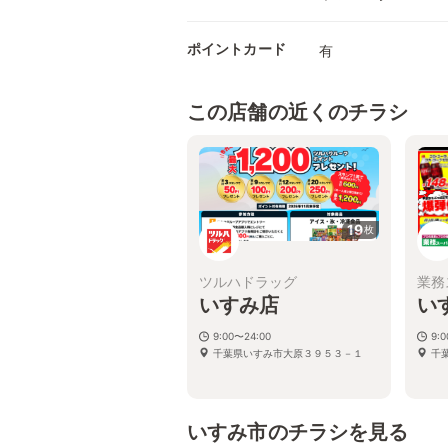
ポイントカード
有
この店舗の近くのチラシ
19
枚
ツルハドラッグ
業務
いすみ店
い
9:00〜24:00
9:
千葉県いすみ市大原３９５３－１
千
いすみ市のチラシを見る