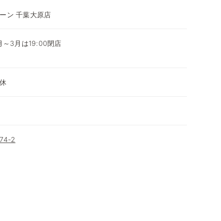
ーン 千葉大原店
0月～3月は19:00閉店
～
休
4-2