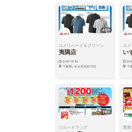
45
枚
コメリハード＆グリーン
コメ
夷隅店
い
9:00-19:30
9:0
千葉県いすみ市苅谷1100
千葉
19
枚
ツルハドラッグ
業務