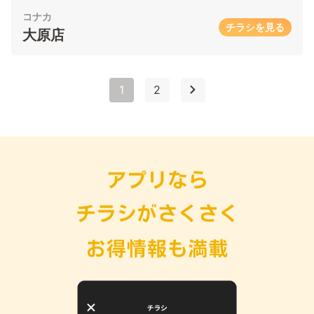
コナカ
チラシを見る
大原店
1
2