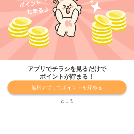
今すぐアプリをダウンロードする
アプリでチラシを見るだけで
ポイントが貯まる！
無料アプリでポイントを貯める
プライバシーポリシー
利用規約
運営会社
サービスに関してのお問い合わせ
チラシ掲載をお考えの方
とじる
Copyright© Kurashiru, Inc. All Rights Reserved.