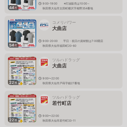
9:00-19:00 ※灯油販売は10:00～
44
枚
秋田県大仙市太田町横沢字相野354番地
コメリパワー
大曲店
9:00-20:00 平日・祝日の資材館は7:00開店
54
枚
秋田県大仙市福田町20-60
ツルハドラッグ
大曲店
9:00〜22:00
22
枚
秋田県大仙市戸蒔字錨27番地
ツルハドラッグ
若竹町店
9:00〜22:00
22
枚
秋田県大仙市若竹町33-11