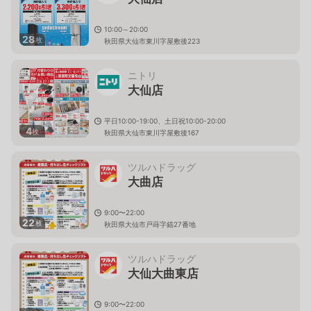
10:00～20:00
28
枚
秋田県大仙市東川字屋敷後223
ニトリ
大仙店
平日10:00-19:00、土日祝10:00-20:00
4
枚
秋田県大仙市東川字屋敷後167
ツルハドラッグ
大曲店
9:00〜22:00
22
枚
秋田県大仙市戸蒔字錨27番地
ツルハドラッグ
大仙大曲東店
9:00〜22:00