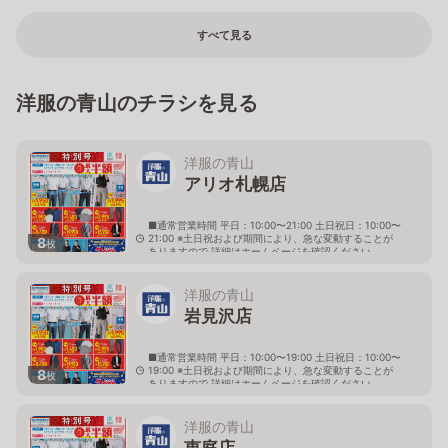
すべて見る
洋服の青山のチラシを見る
洋服の青山
アリオ札幌店
■通常営業時間 平日：10:00〜21:00 土日祝日：10:00〜
21:00 ※土日祝および期間により、急な変動することが
8
枚
ありますので 詳細はホームページを確認ください
北海道札幌市東区北七条東九丁目2番20号 アリオ札幌
３階
洋服の青山
岩見沢店
■通常営業時間 平日：10:00〜19:00 土日祝日：10:00〜
19:00 ※土日祝および期間により、急な変動することが
8
枚
ありますので 詳細はホームページを確認ください
北海道岩見沢市大和二条八丁目6番地
洋服の青山
恵庭店