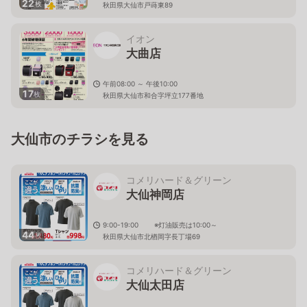
22
枚
秋田県大仙市戸蒔東89
イオン
大曲店
午前08:00 ～ 午後10:00
17
枚
秋田県大仙市和合字坪立177番地
大仙市のチラシを見る
コメリハード＆グリーン
大仙神岡店
9:00-19:00 ※灯油販売は10:00～
44
枚
秋田県大仙市北楢岡字長丁場69
コメリハード＆グリーン
大仙太田店