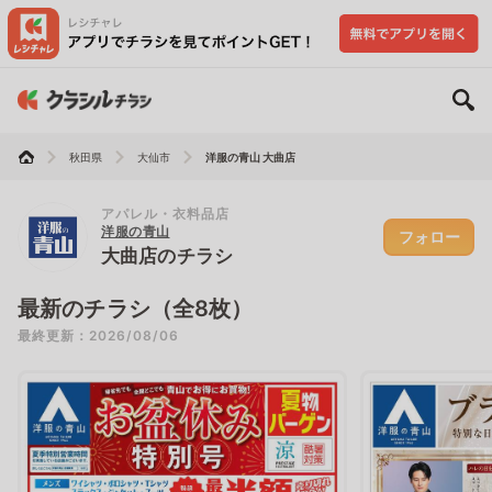
秋田県
大仙市
洋服の青山 大曲店
アパレル・衣料品店
洋服の青山
フォロー
大曲店のチラシ
最新のチラシ（全8枚）
最終更新：2026/08/06