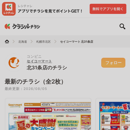
北海道
札幌市北区
セイコーマート 北31条店
コンビニ
セイコーマート
フォロー
北31条店のチラシ
最新のチラシ（全2枚）
最終更新：2026/08/05