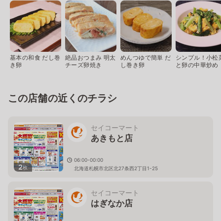
基本の和食 だし巻
絶品おつまみ 明太
めんつゆで簡単 だ
シンプル！小松
き卵
チーズ卵焼き
し巻き卵
と卵の中華炒め
この店舗の近くのチラシ
セイコーマート
あきもと店
06:00-00:00
2
枚
北海道札幌市北区北27条西2丁目1-25
セイコーマート
はぎなか店