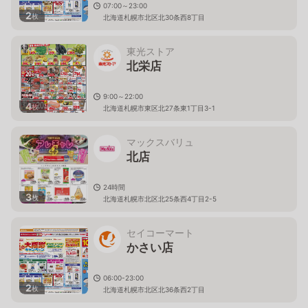
07:00～23:00
2
枚
北海道札幌市北区北30条西8丁目
東光ストア
北栄店
9:00～22:00
4
枚
北海道札幌市東区北27条東1丁目3-1
マックスバリュ
北店
24時間
3
枚
北海道札幌市北区北25条西4丁目2-5
セイコーマート
かさい店
06:00-23:00
2
枚
北海道札幌市北区北36条西2丁目