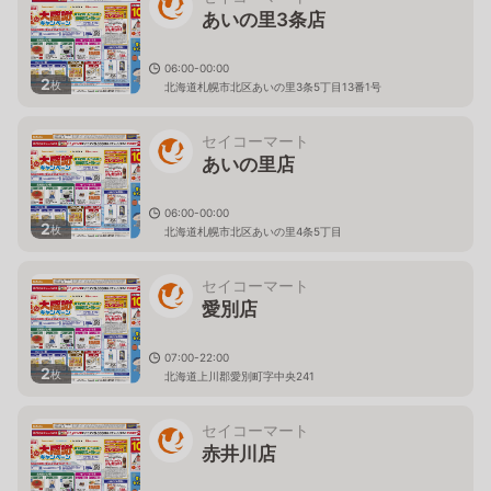
あいの里3条店
06:00-00:00
2
枚
北海道札幌市北区あいの里3条5丁目13番1号
セイコーマート
あいの里店
06:00-00:00
2
枚
北海道札幌市北区あいの里4条5丁目
セイコーマート
愛別店
07:00-22:00
2
枚
北海道上川郡愛別町字中央241
セイコーマート
赤井川店