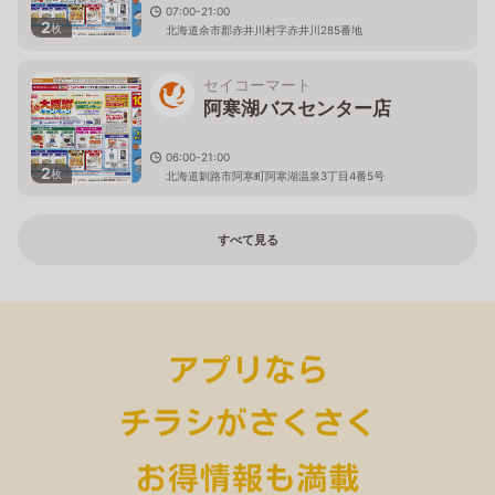
07:00-21:00
2
枚
北海道余市郡赤井川村字赤井川285番地
セイコーマート
阿寒湖バスセンター店
06:00-21:00
2
枚
北海道釧路市阿寒町阿寒湖温泉3丁目4番5号
すべて見る