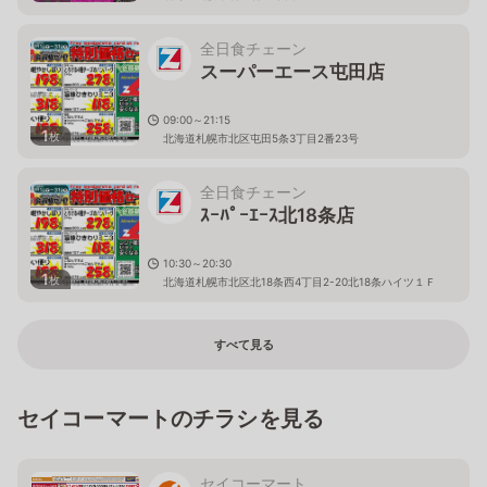
全日食チェーン
スーパーエース屯田店
09:00～21:15
1
枚
北海道札幌市北区屯田5条3丁目2番23号
全日食チェーン
ｽｰﾊﾟｰｴｰｽ北18条店
10:30～20:30
1
枚
北海道札幌市北区北18条西4丁目2-20北18条ハイツ１Ｆ
すべて見る
セイコーマートのチラシを見る
セイコーマート