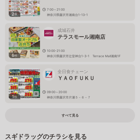
7:00～21:00
2
枚
神奈川県藤沢市湘南台1-13-1
成城石井
テラスモール湘南店
10:00-21:00
6
枚
神奈川県藤沢市辻堂神台1-3-1 Terrace Mall湘南1F
全日食チェーン
ＹＡＯＦＵＫＵ
09:00～20:00
1
枚
神奈川県藤沢市片瀬５－６－７
すべて見る
スギドラッグのチラシを見る