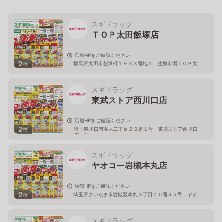
スギドラッグ
ＴＯＰ太田飯塚店
店舗HPをご確認ください
2
群馬県太田市飯塚町１９３３番地１ 生鮮市場ＴＯＰ太
枚
田飯塚店１階
スギドラッグ
東武ストア西川口店
店舗HPをご確認ください
2
埼玉県川口市並木二丁目２２番１号 東武ストア西川口
枚
店２階
スギドラッグ
ヤオコー岩槻本丸店
店舗HPをご確認ください
2
埼玉県さいたま市岩槻区本丸３丁目２０番４５号 ヤオ
枚
コー岩槻本丸店２階
スギドラッグ