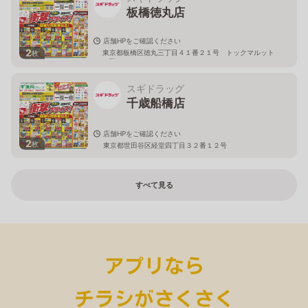
板橋徳丸店
店舗HPをご確認ください
2
東京都板橋区徳丸三丁目４１番２１号 トックマルット
枚
１階
スギドラッグ
千歳船橋店
店舗HPをご確認ください
2
枚
東京都世田谷区経堂四丁目３２番１２号
すべて見る