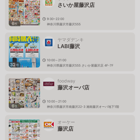
さいか屋藤沢店
9:30~22:00
6
枚
神奈川県藤沢市藤沢555
ヤマダデンキ
LABI藤沢
10:00～21:00
32
枚
神奈川県藤沢市藤沢555 さいか屋藤沢店 4F-7F
foodway
藤沢オーパ店
10:00～21:00
6
枚
神奈川県藤沢市南藤沢22-3 湘南藤沢オーパ地下1階
オーケー
藤沢店