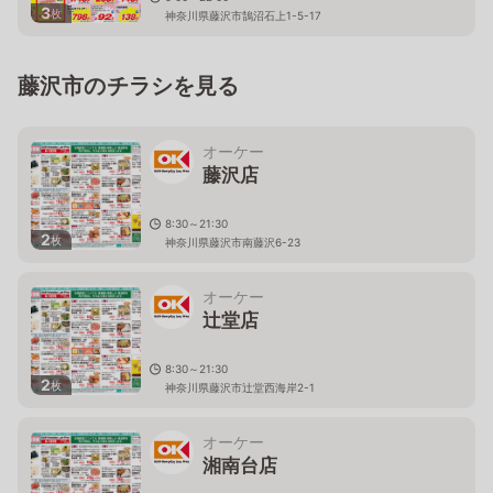
3
枚
神奈川県藤沢市鵠沼石上1-5-17
藤沢市のチラシを見る
オーケー
藤沢店
8:30～21:30
2
枚
神奈川県藤沢市南藤沢6-23
オーケー
辻堂店
8:30～21:30
2
枚
神奈川県藤沢市辻堂西海岸2-1
オーケー
湘南台店