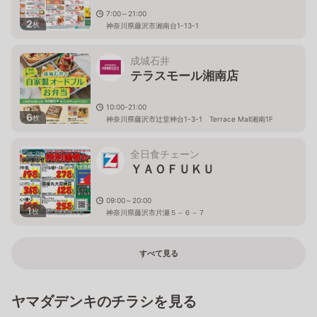
7:00～21:00
2
枚
神奈川県藤沢市湘南台1-13-1
成城石井
テラスモール湘南店
10:00-21:00
6
枚
神奈川県藤沢市辻堂神台1-3-1 Terrace Mall湘南1F
全日食チェーン
ＹＡＯＦＵＫＵ
09:00～20:00
1
枚
神奈川県藤沢市片瀬５－６－７
すべて見る
ヤマダデンキのチラシを見る