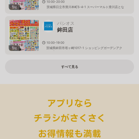
10:00-20:00
1
茨城県日立市滑川本町5-4-1 スーパーマルト滑川店とな
枚
り
パシオス
鉾田店
10:00-19:00
1
茨城県鉾田市塔ヶ崎1017-1 ショッピングガーデンアク
枚
ロス内
すべて見る