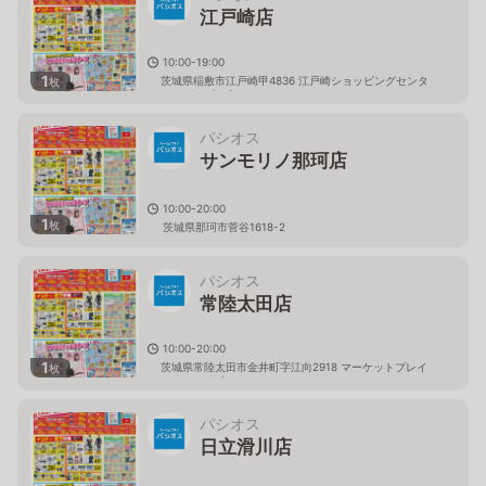
江戸崎店
10:00-19:00
1
茨城県稲敷市江戸崎甲4836 江戸崎ショッピングセンタ
枚
ー（パンプ）内
パシオス
サンモリノ那珂店
10:00-20:00
1
枚
茨城県那珂市菅谷1618-2
パシオス
常陸太田店
10:00-20:00
1
茨城県常陸太田市金井町字江向2918 マーケットプレイ
枚
ス フェスタ内
パシオス
日立滑川店