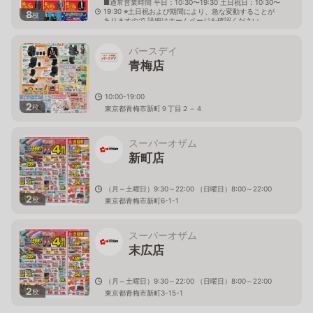
■通常営業時間 平日：10:30〜19:30 土日祝日：10:30〜
19:30 ※土日祝および期間により、急な変動することが
8
枚
ありますので 詳細はホームページを確認ください
東京都青梅市新町七丁目5番地の６
バースデイ
青梅店
10:00-19:00
2
枚
東京都青梅市新町９丁目２－４
スーパーオザム
新町店
（月～土曜日）9:30～22:00 （日曜日）8:00～22:00
2
枚
東京都青梅市新町6-1-1
スーパーオザム
末広店
（月～土曜日）9:30～22:00 （日曜日）8:00～22:00
2
枚
東京都青梅市新町3-15-1