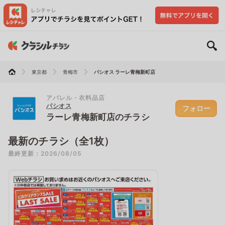
東京都
青梅市
パシオス ラーレ青梅新町店
アパレル・衣料品店
パシオス
フォロー
ラーレ青梅新町店のチラシ
最新のチラシ（全1枚）
最終更新：2026/08/05