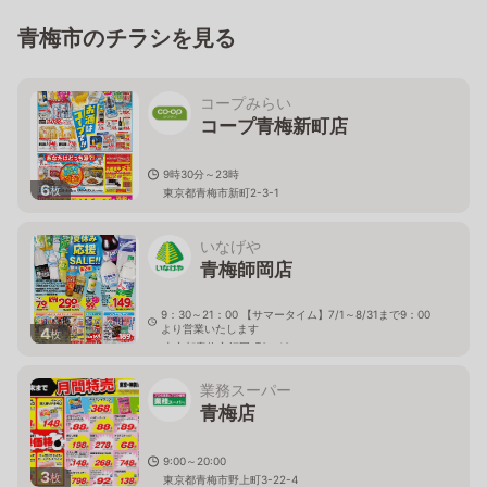
青梅市のチラシを見る
コープみらい
コープ青梅新町店
9時30分～23時
6
枚
東京都青梅市新町2-3-1
いなげや
青梅師岡店
9：30～21：00 【サマータイム】7/1～8/31まで9：00
より営業いたします
4
枚
東京都青梅市師岡町3－18
業務スーパー
青梅店
9:00～20:00
3
枚
東京都青梅市野上町3-22-4