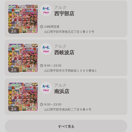
アルク
西宇部店
24時間営業
2
枚
山口県宇部市厚南北五丁目１番２５号
アルク
西岐波店
9:00～23:00
2
枚
山口県宇部市大字西岐波１５６０番地１
アルク
南浜店
9:00～23:00
2
枚
山口県宇部市南浜町二丁目８番４号
すべて見る