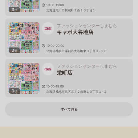
10:00-19:00
3
枚
北海道旭川市川端町７条１０丁目１
ファッションセンターしまむら
キャポ大谷地店
10:00-20:00
3
枚
北海道札幌市厚別区大谷地東３丁目３−２０
ファッションセンターしまむら
栄町店
10:00-19:00
3
枚
北海道札幌市東区北４２条東１３丁目１−２
すべて見る