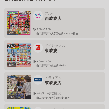
アルク
西岐波店
9:00～23:00
2
枚
山口県宇部市大字西岐波１５６０番地１
ダイレックス
東岐波
9:00～22:00
6
枚
山口県宇部市東岐波2169－1
トライアル
東岐波店
24時間（一部店舗除く）
10
枚
山口県宇部市大字東岐波6687-1