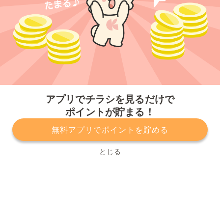
今すぐアプリをダウンロードする
アプリでチラシを見るだけで
ポイントが貯まる！
無料アプリでポイントを貯める
プライバシーポリシー
利用規約
運営会社
サービスに関してのお問い合わせ
チラシ掲載をお考えの方
とじる
Copyright© Kurashiru, Inc. All Rights Reserved.