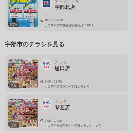
ヤマダデンキ
宇部北店
10:00～19:00
27
枚
山口県宇部市東岐波字横尾頭1489-9
宇部市のチラシを見る
アルク
恩田店
9:00～23:00
2
枚
山口県宇部市草江一丁目１番１号
アルク
琴芝店
9:00～24:00
2
枚
山口県宇部市西琴芝一丁目７番２５－１号