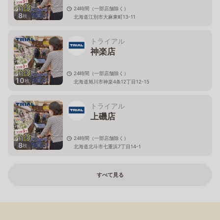
24時間（一部店舗除く）
8
枚
北海道江別市大麻東町13-11
トライアル
神楽店
24時間（一部店舗除く）
10
枚
北海道旭川市神楽4条12丁目12-15
トライアル
上磯店
24時間（一部店舗除く）
8
枚
北海道北斗市七重浜7丁目14-1
すべて見る