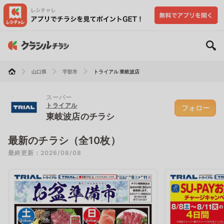
山口県
宇部市
トライアル 東岐波店
スーパー
トライアル
フォロー
東岐波店のチラシ
最新のチラシ（全10枚）
最終更新：2026/08/08