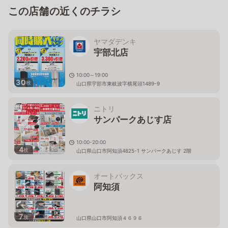
この店舗の近くのチラシ
ヤマダデンキ
宇部北店
10:00～19:00
30
枚
山口県宇部市東岐波字横尾頭1489-9
ニトリ
サンパークあじす店
10:00-20:00
4
枚
山口県山口市阿知須4825-1 サンパークあじす 2階
オートバックス
阿知須
7
枚
山口県山口市阿知須４６９６