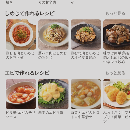
焼き
ろの甘辛煮
イ
しめじで作れるレシピ
もっと見る
鶏もも肉としめじ
豚バラ肉としめじ
鶏むね肉としめじ
味つけ簡単 鶏も
のトマト煮
の卵とじ
のオイマヨ炒め
肉としめじのめ
つゆマヨ炒め
エビで作れるレシピ
もっと見る
ピリ辛 エビのチリ
基本のエビマヨ
白菜とエビのトロ
ふわ！さく！プ
ソース
トロ中華炒め
プリ！簡単エビ
ツ