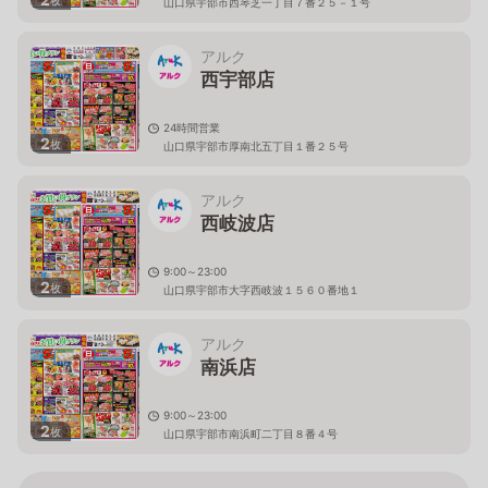
枚
山口県宇部市西琴芝一丁目７番２５－１号
アルク
西宇部店
24時間営業
2
枚
山口県宇部市厚南北五丁目１番２５号
アルク
西岐波店
9:00～23:00
2
枚
山口県宇部市大字西岐波１５６０番地１
アルク
南浜店
9:00～23:00
2
枚
山口県宇部市南浜町二丁目８番４号