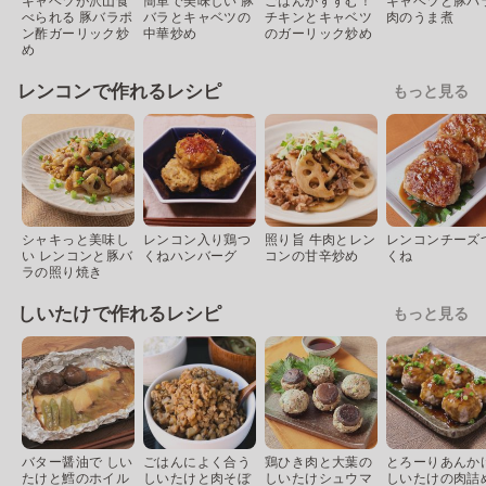
キャベツが沢山食
簡単で美味しい 豚
ごはんがすすむ！
キャベツと豚バ
べられる 豚バラポ
バラとキャベツの
チキンとキャベツ
肉のうま煮
ン酢ガーリック炒
中華炒め
のガーリック炒め
め
レンコンで作れるレシピ
もっと見る
シャキっと美味し
レンコン入り鶏つ
照り旨 牛肉とレン
レンコンチーズ
い レンコンと豚バ
くねハンバーグ
コンの甘辛炒め
くね
ラの照り焼き
しいたけで作れるレシピ
もっと見る
バター醤油で しい
ごはんによく合う
鶏ひき肉と大葉の
とろーりあんか
たけと鱈のホイル
しいたけと肉そぼ
しいたけシュウマ
しいたけの肉詰