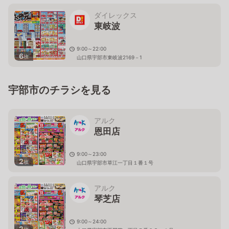
ダイレックス
東岐波
9:00～22:00
6
枚
山口県宇部市東岐波2169－1
宇部市のチラシを見る
アルク
恩田店
9:00～23:00
2
枚
山口県宇部市草江一丁目１番１号
アルク
琴芝店
9:00～24:00
2