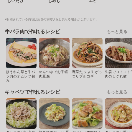
しいたけ
しめじ
エビ
※明細されている内容は店舗の実売状況と異なる場合がございます。
牛バラ肉で作れるレシピ
もっと見る
ほうれん草と牛バ
めんつゆでお手軽
野菜たっぷり がっ
生姜でコトコト
ラ肉のオムレツ包
肉豆腐
つりプルコギ
肉のしぐれ煮
み
キャベツで作れるレシピ
もっと見る