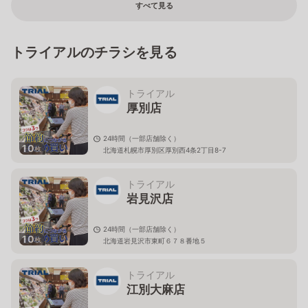
すべて見る
トライアルのチラシを見る
トライアル
厚別店
24時間（一部店舗除く）
10
枚
北海道札幌市厚別区厚別西4条2丁目8-7
トライアル
岩見沢店
24時間（一部店舗除く）
10
枚
北海道岩見沢市東町６７８番地５
トライアル
江別大麻店