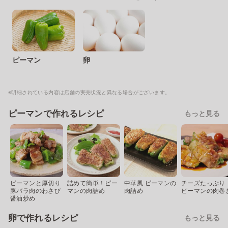
ピーマン
卵
※明細されている内容は店舗の実売状況と異なる場合がございます。
ピーマンで作れるレシピ
もっと見る
ピーマンと厚切り
詰めて簡単！ピー
中華風 ピーマンの
チーズたっぷり
豚バラ肉のわさび
マンの肉詰め
肉詰め
ピーマンの肉巻
醤油炒め
卵で作れるレシピ
もっと見る