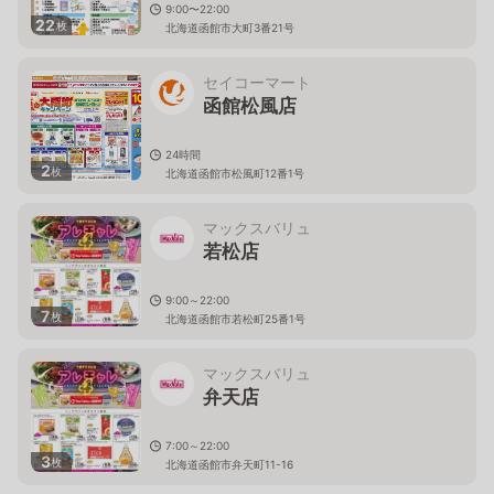
9:00〜22:00
22
枚
北海道函館市大町3番21号
セイコーマート
函館松風店
24時間
2
枚
北海道函館市松風町12番1号
マックスバリュ
若松店
9:00～22:00
7
枚
北海道函館市若松町25番1号
マックスバリュ
弁天店
7:00～22:00
3
枚
北海道函館市弁天町11-16