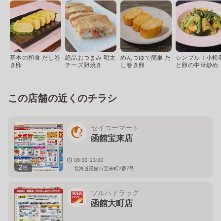
基本の和食 だし巻
絶品おつまみ 明太
めんつゆで簡単 だ
シンプル！小松
き卵
チーズ卵焼き
し巻き卵
と卵の中華炒め
この店舗の近くのチラシ
セイコーマート
函館宝来店
06:00-23:00
2
枚
北海道函館市宝来町2番7号
ツルハドラッグ
函館大町店