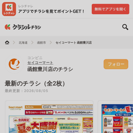
北海道
函館市
セイコーマート 函館豊川店
コンビニ
セイコーマート
フォロー
函館豊川店のチラシ
最新のチラシ（全2枚）
最終更新：2026/08/05