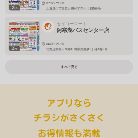
07:00-21:00
2
枚
北海道余市郡赤井川村字赤井川285番地
セイコーマート
阿寒湖バスセンター店
06:00-21:00
2
枚
北海道釧路市阿寒町阿寒湖温泉3丁目4番5号
すべて見る