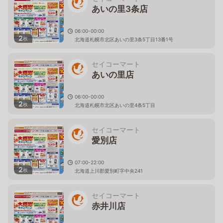
あいの里3条店
06:00-00:00
2
枚
北海道札幌市北区あいの里3条5丁目13番1号
セイコーマート
あいの里店
06:00-00:00
2
枚
北海道札幌市北区あいの里4条5丁目
セイコーマート
愛別店
07:00-22:00
2
枚
北海道上川郡愛別町字中央241
セイコーマート
赤井川店