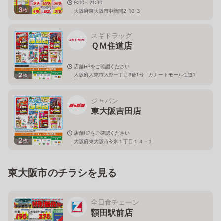
9:00～21:30
3
枚
大阪府東大阪市中新開2-10-3
スギドラッグ
ＱＭ住道店
店舗HPをご確認ください
2
大阪府大東市大野一丁目3番1号 カナートモール住道1
枚
階
ジャパン
東大阪吉田店
店舗HPをご確認ください
2
枚
大阪府東大阪市今米１丁目１４－１
東大阪市のチラシを見る
全日食チェーン
額田駅前店