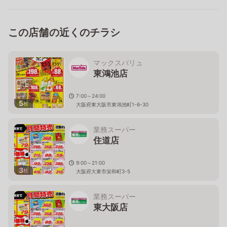
この店舗の近くのチラシ
マックスバリュ
東鴻池店
7:00～24:00
5
枚
大阪府東大阪市東鴻池町1-6-30
業務スーパー
住道店
9:00～21:00
3
枚
大阪府大東市栄和町3-5
業務スーパー
東大阪店