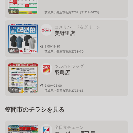
9
枚
茨城県小美玉市羽鳥2737（〒319-0123）
コメリハード＆グリーン
美野里店
9:00-19:30
46
枚
茨城県小美玉市羽鳥2738-70
ツルハドラッグ
羽鳥店
9:00〜23:00
19
枚
茨城県小美玉市羽鳥2738-68
笠間市のチラシを見る
全日食チェーン