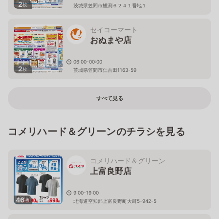
2
枚
茨城県笠間市鯉渕６２４１番地１
セイコーマート
おぬまや店
06:00-00:00
2
枚
茨城県笠間市仁古田1163-59
すべて見る
コメリハード＆グリーンのチラシを見る
コメリハード＆グリーン
上富良野店
9:00-19:00
46
枚
北海道空知郡上富良野町大町5-942-5