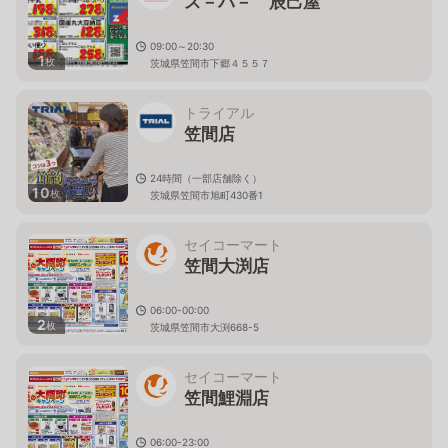
ス－パ－ 辰己屋
09:00～20:30
1
枚
茨城県笠間市下郷４５５７
トライアル
笠間店
24時間（一部店舗除く）
10
枚
茨城県笠間市旭町430番1
セイコーマート
笠間大渕店
06:00-00:00
2
枚
茨城県笠間市大渕668-5
セイコーマート
笠間鯉淵店
06:00-23:00