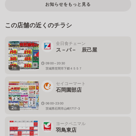
お知らせをもっと見る
この店舗の近くのチラシ
全日食チェーン
ス－パ－ 辰己屋
09:00～20:30
1
枚
茨城県笠間市下郷４５５７
セイコーマート
石岡園部店
06:00-23:00
2
枚
茨城県石岡市山崎1717-3
ヨークベニマル
羽鳥東店