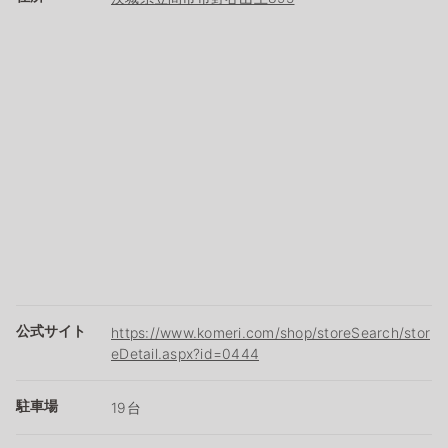
公式サイト
https://www.komeri.com/shop/storeSearch/stor
eDetail.aspx?id=0444
駐車場
19台