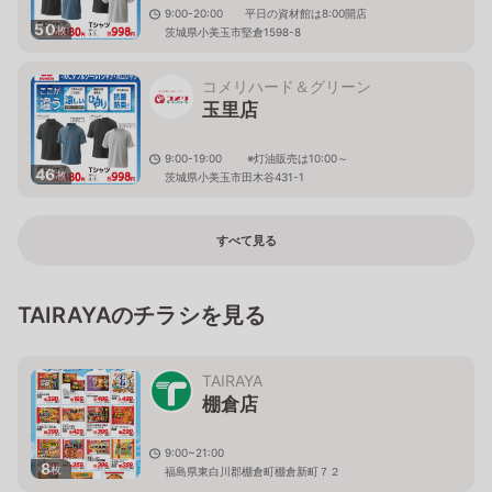
9:00-20:00 平日の資材館は8:00開店
50
枚
茨城県小美玉市堅倉1598-8
コメリハード＆グリーン
玉里店
9:00-19:00 ※灯油販売は10:00～
46
枚
茨城県小美玉市田木谷431-1
すべて見る
TAIRAYAのチラシを見る
TAIRAYA
棚倉店
9:00~21:00
8
枚
福島県東白川郡棚倉町棚倉新町７２