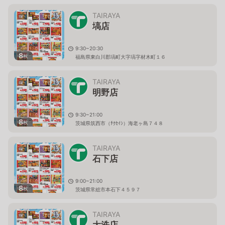
TAIRAYA
塙店
9:30~20:30
8
枚
福島県東白川郡塙町大字塙字材木町１６
TAIRAYA
明野店
9:30~21:00
8
枚
茨城県筑西市（ﾁｸｾｲｼ）海老ヶ島７４８
TAIRAYA
石下店
9:00~21:00
8
枚
茨城県常総市本石下４５９７
TAIRAYA