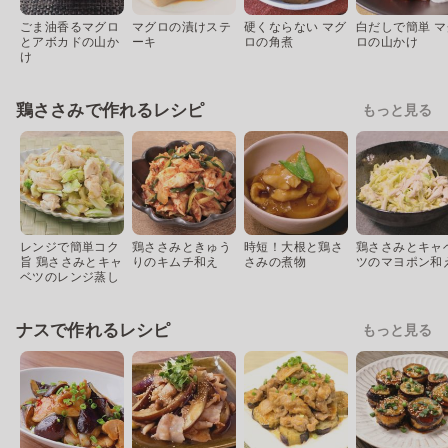
ごま油香るマグロ
マグロの漬けステ
硬くならない マグ
白だしで簡単 マ
とアボカドの山か
ーキ
ロの角煮
ロの山かけ
け
鶏ささみで作れるレシピ
もっと見る
レンジで簡単コク
鶏ささみときゅう
時短！大根と鶏さ
鶏ささみとキャ
旨 鶏ささみとキャ
りのキムチ和え
さみの煮物
ツのマヨポン和
ベツのレンジ蒸し
ナスで作れるレシピ
もっと見る