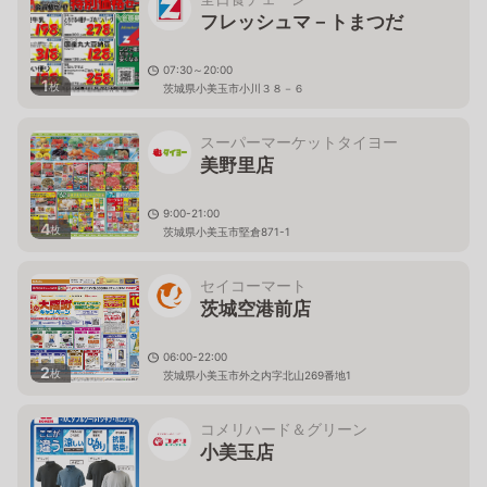
フレッシュマ－トまつだ
07:30～20:00
1
枚
茨城県小美玉市小川３８－６
スーパーマーケットタイヨー
美野里店
9:00-21:00
4
枚
茨城県小美玉市堅倉871-1
セイコーマート
茨城空港前店
06:00-22:00
2
枚
茨城県小美玉市外之内字北山269番地1
コメリハード＆グリーン
小美玉店