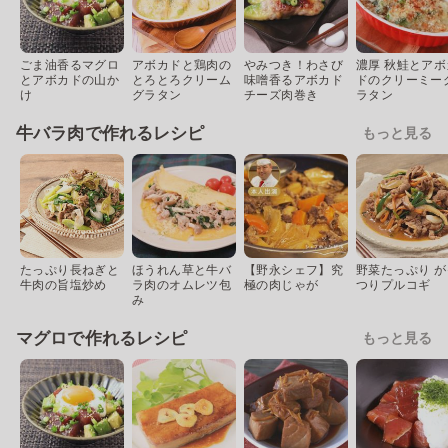
ごま油香るマグロ
アボカドと鶏肉の
やみつき！わさび
濃厚 秋鮭とアボ
とアボカドの山か
とろとろクリーム
味噌香るアボカド
ドのクリーミー
け
グラタン
チーズ肉巻き
ラタン
牛バラ肉で作れるレシピ
もっと見る
たっぷり長ねぎと
ほうれん草と牛バ
【野永シェフ】究
野菜たっぷり が
牛肉の旨塩炒め
ラ肉のオムレツ包
極の肉じゃが
つりプルコギ
み
マグロで作れるレシピ
もっと見る