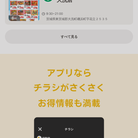
大洗店
9:30~21:00
8
枚
茨城県東茨城郡大洗町磯浜町字花立２５３５
すべて見る