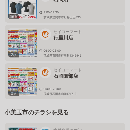
9:00-19:30
46
枚
茨城県笠間市市野谷山王895
セイコーマート
行里川店
06:00-23:00
2
枚
茨城県石岡市行里川13429-5
セイコーマート
石岡園部店
06:00-23:00
2
枚
茨城県石岡市山崎1717-3
小美玉市のチラシを見る
全日食チェーン