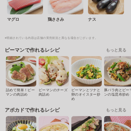
マグロ
鶏ささみ
ナス
※明細されている内容は店舗の実売状況と異なる場合がございます。
ピーマンで作れるレシピ
もっと見る
詰めて簡単！ピー
ピーマンのチーズ
ピーマンとツナと
豚バラ肉とピー
マンの肉詰め
肉詰め
卵のオイスター炒
ンの塩昆布炒め
め
アボカドで作れるレシピ
もっと見る