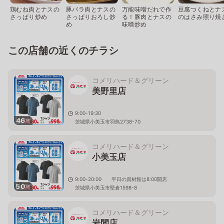
鶏むね肉とナスの
豚バラ肉とナスの
万能味噌だれで作
豆腐つくねとナ
さっぱり炒め
さっぱりおろし炒
る！豚肉とナスの
のはさみ照り焼
め
味噌炒め
この店舗の近くのチラシ
コメリハード＆グリーン
美野里店
9:00-19:30
46
枚
茨城県小美玉市羽鳥2738-70
コメリハード＆グリーン
小美玉店
9:00-20:00 平日の資材館は8:00開店
50
枚
茨城県小美玉市堅倉1598-8
コメリハード＆グリーン
岩間店