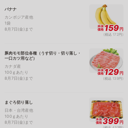
バナナ
カンボジア産他
1袋
159
本体
8月7日(金)まで
円
価格
(税込 172円)
豚肉モモ部位各種（うす切り・切り落し・
一口カツ用など）
カナダ産
129
本体
100ｇあたり
円
価格
8月7日(金)まで
(税込 139円)
まぐろ切り落し
日本・台湾産他
100ｇあたり
399
本体
8月7日(金)まで
円
価格
(税込 431円)