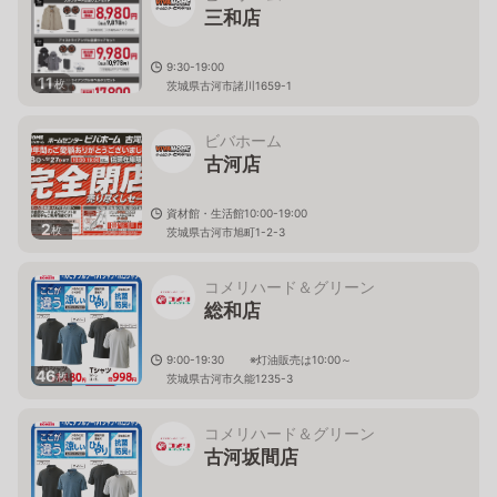
三和店
9:30-19:00
11
枚
茨城県古河市諸川1659-1
ビバホーム
古河店
資材館・生活館10:00-19:00
2
枚
茨城県古河市旭町1-2-3
コメリハード＆グリーン
総和店
9:00-19:30 ※灯油販売は10:00～
46
枚
茨城県古河市久能1235-3
コメリハード＆グリーン
古河坂間店