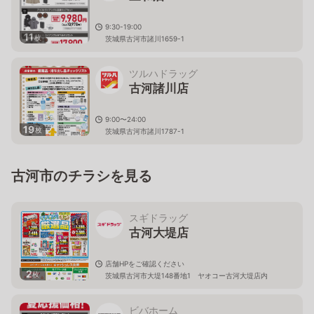
9:30-19:00
11
枚
茨城県古河市諸川1659-1
ツルハドラッグ
古河諸川店
9:00〜24:00
19
枚
茨城県古河市諸川1787-1
古河市のチラシを見る
スギドラッグ
古河大堤店
店舗HPをご確認ください
2
枚
茨城県古河市大堤148番地1 ヤオコー古河大堤店内
ビバホーム