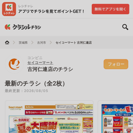
茨城県
古河市
セイコーマート 古河仁連店
コンビニ
セイコーマート
フォロー
古河仁連店のチラシ
最新のチラシ（全2枚）
最終更新：2026/08/05