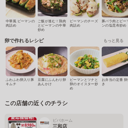
中華風 ピーマンの
ご飯が進む！鶏肉
ピーマンのチーズ
豚バラ肉とピー
肉詰め
とピーマンの中華
肉詰め
ンの塩昆布炒め
炒め
卵で作れるレシピ
もっと見る
ふわふわ卵入り豚
豆腐にふんわり卵
ピーマンとツナと
お弁当の定番 卵
キムチ
あんかけ
卵のオイスター炒
き
め
この店舗の近くのチラシ
ビバホーム
三和店