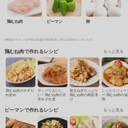
鶏むね肉
ピーマン
卵
※明細されている内容は店舗の実売状況と異なる場合がございます。
鶏むね肉で作れるレシピ
もっと見る
鶏むね肉のネギだ
サッパリおいし
新玉ねぎたっぷり
しっとりジュー
れ炒め
い！鶏むね肉の甘
鶏むね肉の南蛮漬
ー 鶏むね肉の油
辛みぞれ煮
け
鶏
ピーマンで作れるレシピ
もっと見る