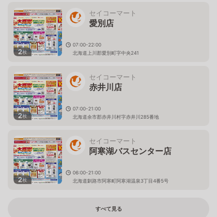
セイコーマート
愛別店
07:00-22:00
2
枚
北海道上川郡愛別町字中央241
セイコーマート
赤井川店
07:00-21:00
2
枚
北海道余市郡赤井川村字赤井川285番地
セイコーマート
阿寒湖バスセンター店
06:00-21:00
2
枚
北海道釧路市阿寒町阿寒湖温泉3丁目4番5号
すべて見る