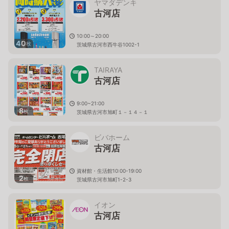
ヤマダデンキ
古河店
10:00～20:00
40
枚
茨城県古河市西牛谷1002-1
TAIRAYA
古河店
9:00~21:00
8
枚
茨城県古河市旭町１－１４－１
ビバホーム
古河店
資材館・生活館10:00-19:00
2
枚
茨城県古河市旭町1-2-3
イオン
古河店