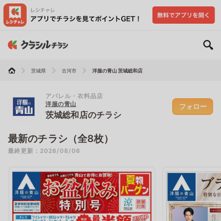
茨城県
古河市
洋服の青山 茨城総和店
アパレル・衣料品店
洋服の青山
フォロー
茨城総和店のチラシ
最新のチラシ（全8枚）
最終更新：2026/08/06