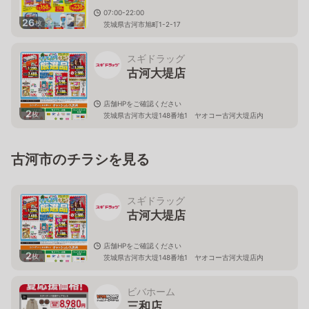
07:00-22:00
26
枚
茨城県古河市旭町1-2-17
スギドラッグ
古河大堤店
店舗HPをご確認ください
2
枚
茨城県古河市大堤148番地1 ヤオコー古河大堤店内
古河市のチラシを見る
スギドラッグ
古河大堤店
店舗HPをご確認ください
2
枚
茨城県古河市大堤148番地1 ヤオコー古河大堤店内
ビバホーム
三和店