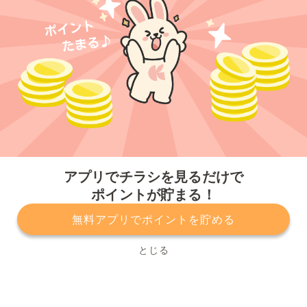
今すぐアプリをダウンロードする
アプリでチラシを見るだけで
ポイントが貯まる！
無料アプリでポイントを貯める
プライバシーポリシー
利用規約
運営会社
サービスに関してのお問い合わせ
チラシ掲載をお考えの方
とじる
Copyright© Kurashiru, Inc. All Rights Reserved.