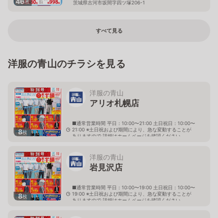
46
枚
茨城県古河市坂間字四ツ塚206-1
すべて見る
洋服の青山のチラシを見る
洋服の青山
アリオ札幌店
■通常営業時間 平日：10:00〜21:00 土日祝日：10:00〜
21:00 ※土日祝および期間により、急な変動することが
8
枚
ありますので 詳細はホームページを確認ください
北海道札幌市東区北七条東九丁目2番20号 アリオ札幌
３階
洋服の青山
岩見沢店
■通常営業時間 平日：10:00〜19:00 土日祝日：10:00〜
19:00 ※土日祝および期間により、急な変動することが
8
枚
ありますので 詳細はホームページを確認ください
北海道岩見沢市大和二条八丁目6番地