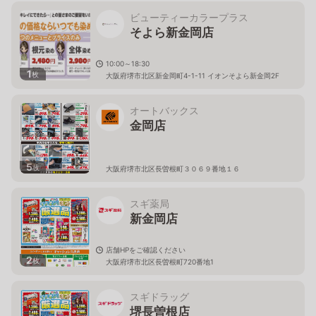
ビューティーカラープラス
そよら新金岡店
10:00～18:30
1
枚
大阪府堺市北区新金岡町4-1-11 イオンそよら新金岡2F
オートバックス
金岡店
5
枚
大阪府堺市北区長曽根町３０６９番地１６
スギ薬局
新金岡店
店舗HPをご確認ください
2
枚
大阪府堺市北区長曽根町720番地1
スギドラッグ
堺長曽根店