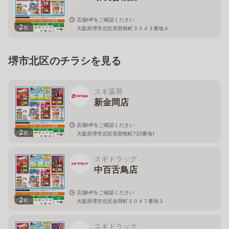
店舗HPをご確認ください
2
枚
大阪府堺市北区長曽根町３０４３番地４
堺市北区のチラシを見る
スギ薬局
新金岡店
店舗HPをご確認ください
2
枚
大阪府堺市北区長曽根町720番地1
スギドラッグ
中百舌鳥店
店舗HPをご確認ください
2
枚
大阪府堺市北区金岡町３０４７番地３
スギドラッグ