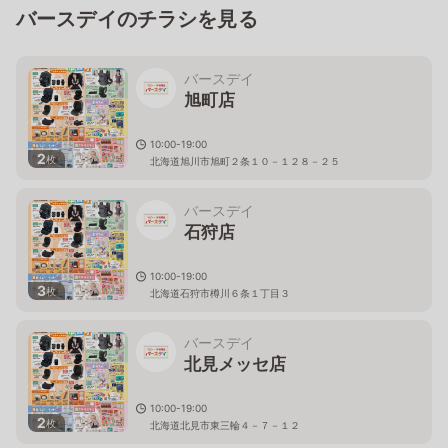
バースデイのチラシを見る
バースデイ
旭町店
10:00-19:00
2
枚
北海道旭川市旭町２条１０－１２８－２５
バースデイ
石狩店
10:00-19:00
3
枚
北海道石狩市樽川６条１丁目３
バースデイ
北見メッセ店
10:00-19:00
2
枚
北海道北見市東三輪４－７－１２