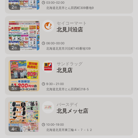
03:00-02:00
2
枚
北海道北見市とん田西町309番地9
セイコーマート
北見川沿店
06:00-00:00
2
枚
北海道北見市川沿町145番地109
サンドラッグ
北見店
9:30～21:00
5
枚
北海道北見市とん田西町218-5
バースデイ
北見メッセ店
10:00-19:00
4
枚
北海道北見市東三輪４－７－１２