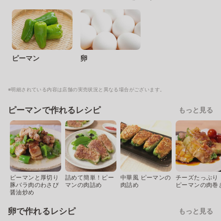
ピーマン
卵
※明細されている内容は店舗の実売状況と異なる場合がございます。
ピーマンで作れるレシピ
もっと見る
ピーマンと厚切り
詰めて簡単！ピー
中華風 ピーマンの
チーズたっぷり
豚バラ肉のわさび
マンの肉詰め
肉詰め
ピーマンの肉巻
醤油炒め
卵で作れるレシピ
もっと見る