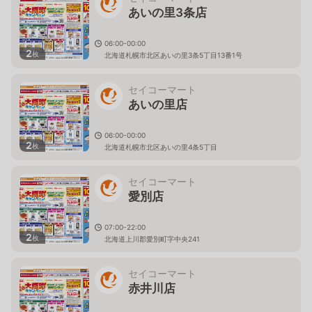
あいの里3条店
06:00-00:00
2
枚
北海道札幌市北区あいの里3条5丁目13番1号
セイコーマート
あいの里店
06:00-00:00
2
枚
北海道札幌市北区あいの里4条5丁目
セイコーマート
愛別店
07:00-22:00
2
枚
北海道上川郡愛別町字中央241
セイコーマート
赤井川店