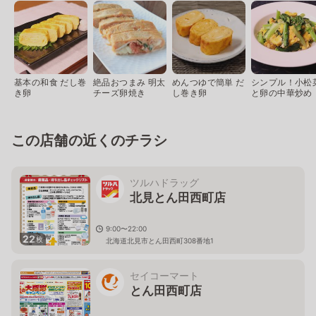
基本の和食 だし巻
絶品おつまみ 明太
めんつゆで簡単 だ
シンプル！小松
き卵
チーズ卵焼き
し巻き卵
と卵の中華炒め
この店舗の近くのチラシ
ツルハドラッグ
北見とん田西町店
9:00〜22:00
22
枚
北海道北見市とん田西町308番地1
セイコーマート
とん田西町店