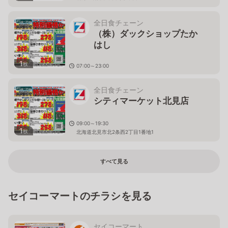
全日食チェーン
（株）ダックショップたか
はし
1
枚
07:00～23:00
北海道北見市高砂町６－３７
全日食チェーン
シティマーケット北見店
09:00～19:30
1
枚
北海道北見市北2条西2丁目1番地1
すべて見る
セイコーマートのチラシを見る
セイコーマート