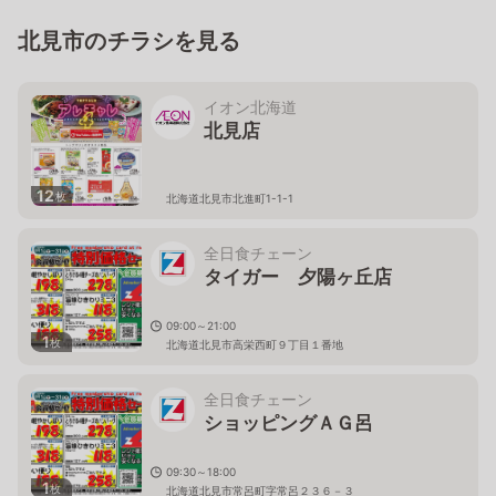
北見市のチラシを見る
イオン北海道
北見店
12
枚
北海道北見市北進町1-1-1
全日食チェーン
タイガー 夕陽ヶ丘店
09:00～21:00
1
枚
北海道北見市高栄西町９丁目１番地
全日食チェーン
ショッピングＡＧ呂
09:30～18:00
1
枚
北海道北見市常呂町字常呂２３６－３