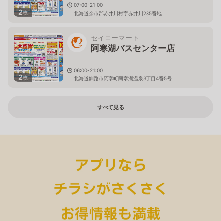
07:00-21:00
2
枚
北海道余市郡赤井川村字赤井川285番地
セイコーマート
阿寒湖バスセンター店
06:00-21:00
2
枚
北海道釧路市阿寒町阿寒湖温泉3丁目4番5号
すべて見る