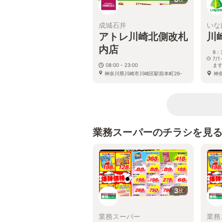
成城石井
いな
アトレ川崎北側改札
川
内店
9：
7/
08:00 - 23:00
ま
神奈川県川崎市川崎区駅前本町26-
神奈
1 アトレ川崎店 3F
業務スーパーのチラシを見
3
枚
業務スーパー
業務