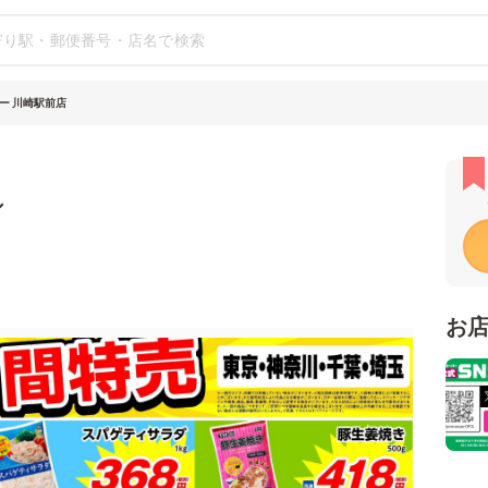
ー 川崎駅前店
シ
お