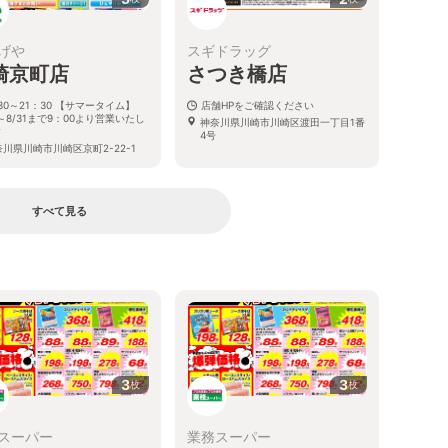
げや
スギドラッグ
崎京町店
さつき橋店
30～21：30 【サマータイム】
店舗HPをご確認ください
1～8/31まで9：00より営業いたし
神奈川県川崎市川崎区渡田一丁目1番
す
4号
川県川崎市川崎区京町2-22-1
すべて見る
る
3
3
枚
枚
スーパー
業務スーパー