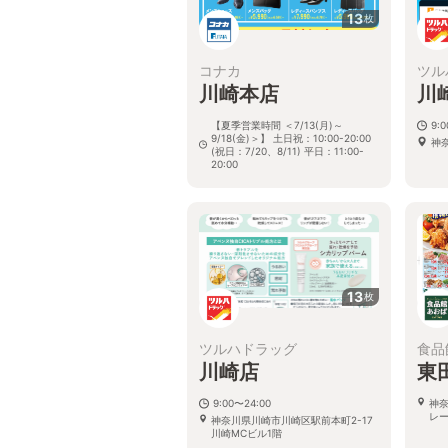
13
枚
コナカ
ツル
川崎本店
川
【夏季営業時間 ＜7/13(月)～
9:
9/18(金)＞】 土日祝：10:00-20:00
神
(祝日：7/20、8/11) 平日：11:00-
20:00
神奈川県川崎市川崎区砂子2-7-1
13
枚
ツルハドラッグ
食品
川崎店
東
9:00〜24:00
神
レー
神奈川県川崎市川崎区駅前本町2-17
川崎MCビル1階