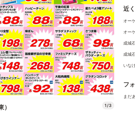
近
オーケ
オーケ
成城
成城
いなげ
フ
まだ
1/3
東）