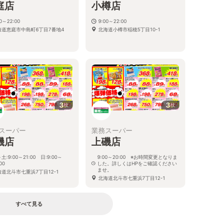
庭店
小樽店
00～22:00
9:00～22:00
海道恵庭市中島町6丁目7番地4
北海道小樽市稲穂5丁目10-1
3
3
枚
枚
スーパー
業務スーパー
磯店
上磯店
土:9:00～21:00 日:9:00～
9:00～20:00 ※お時間変更となりま
00
した。詳しくはHPをご確認ください
ませ。
海道北斗市七重浜7丁目12-1
北海道北斗市七重浜7丁目12-1
すべて見る