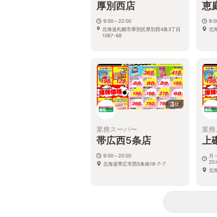
厚別西店
恵
9:00～22:00
9:
北海道札幌市厚別区厚別西4条3丁目
北
1067-68
3
枚
業務スーパー
業務
帯広西5条店
上
9:00～20:00
月～
20:
北海道帯広市西5条南18-7-7
北