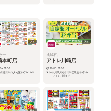
を確認ください
神奈川県川崎市川崎区駅前本町7 川
崎モアーズ地下１階
る
2
7
枚
枚
ケー
成城石井
崎本町店
アトレ川崎店
30～21:30
10:00-21:00
川県川崎市川崎区本町2-12-5
神奈川県川崎市川崎区駅前本町26-
1 アトレ川崎B1F
5
2
枚
枚