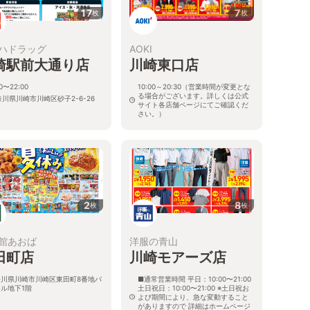
17
7
枚
枚
ハドラッグ
AOKI
崎駅前大通り店
川崎東口店
00〜22:00
10:00～20:30（営業時間が変更とな
る場合がございます。詳しくは公式
奈川県川崎市川崎区砂子2-6-26
サイト各店舗ページにてご確認くだ
さい。）
神奈川県川崎市川崎区砂子2-2-1
2
8
枚
枚
館あおば
洋服の青山
田町店
川崎モアーズ店
奈川県川崎市川崎区東田町8番地パ
■通常営業時間 平日：10:00〜21:00
ル地下1階
土日祝日：10:00〜21:00 ※土日祝お
よび期間により、急な変動すること
がありますので 詳細はホームページ