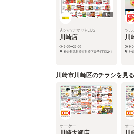
1
枚
肉のハナマサPLUS
ツル
川崎店
川
6:00〜25:00
9:
神奈川県川崎市川崎区砂子1丁目2-1
神
川崎市川崎区のチラシを見
2
枚
オーケー
オー
川崎大師店
川