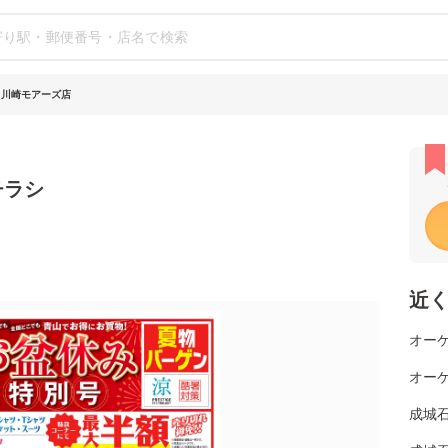
 川崎モアーズ店
チラシ
近
オーケ
オーケ
成城