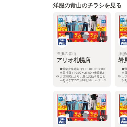
洋服の青山のチラシを見る
8
枚
洋服の青山
洋服
アリオ札幌店
岩
■通常営業時間 平日：10:00〜21:00
■通
土日祝日：10:00〜21:00 ※土日祝お
土日
よび期間により、急な変動すること
よ
がありますので 詳細はホームページ
が
を確認ください
を
北海道札幌市東区北七条東九丁目2番
北
20号 アリオ札幌３階
8
枚