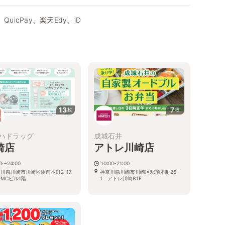
QuicPay、楽天Edy、iD
13
7
枚
枚
ハドラッグ
成城石井
崎店
アトレ川崎店
00〜24:00
10:00-21:00
川県川崎市川崎区駅前本町2-17
神奈川県川崎市川崎区駅前本町26-
MCビル1階
1 アトレ川崎B1F