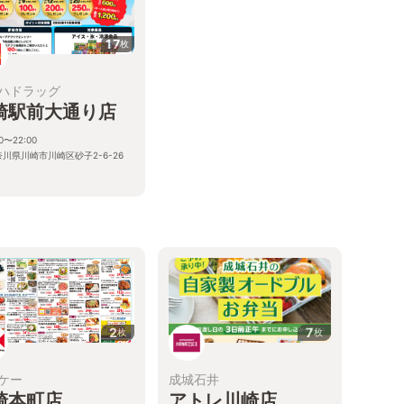
17
枚
ハドラッグ
崎駅前大通り店
00〜22:00
奈川県川崎市川崎区砂子2-6-26
る
2
7
枚
枚
ケー
成城石井
崎本町店
アトレ川崎店