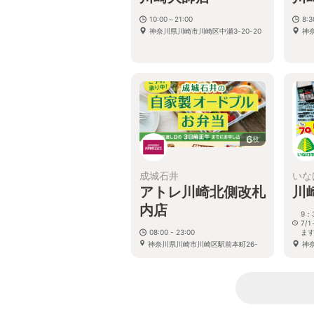
10:00～21:00
8:
神奈川県川崎市川崎区中瀬3-20-20
神奈
6
枚
成城石井
いな
アトレ川崎北側改札
川
内店
9：
7/
08:00 - 23:00
ま
神奈川県川崎市川崎区駅前本町26-
神奈
1 アトレ川崎店 3F