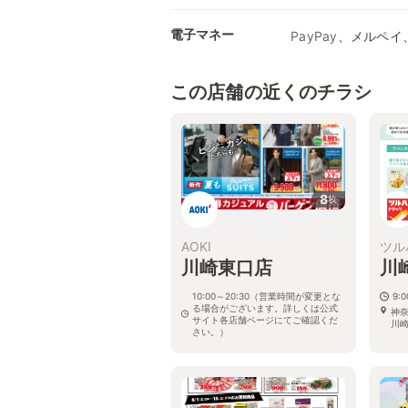
電子マネー
PayPay、メルペイ、
この店舗の近くのチラシ
8
枚
AOKI
ツル
川崎東口店
川
10:00～20:30（営業時間が変更とな
9:
る場合がございます。詳しくは公式
神奈
サイト各店舗ページにてご確認くだ
川崎
さい。）
神奈川県川崎市川崎区砂子2-2-1