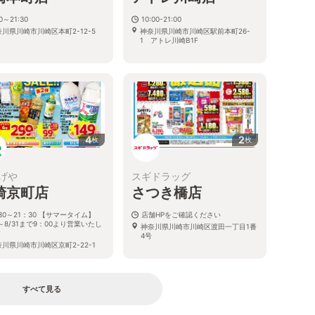
30～21:30
10:00-21:00
川県川崎市川崎区本町2-12-5
神奈川県川崎市川崎区駅前本町26-
1 アトレ川崎B1F
4
2
枚
枚
げや
スギドラッグ
崎京町店
さつき橋店
30～21：30 【サマータイム】
店舗HPをご確認ください
1～8/31まで9：00より営業いたし
神奈川県川崎市川崎区渡田一丁目1番
す
4号
川県川崎市川崎区京町2-22-1
すべて見る