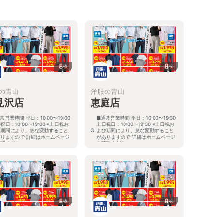
8
8
枚
枚
の青山
洋服の青山
見沢店
恵庭店
常営業時間 平日：10:00〜19:00
■通常営業時間 平日：10:00〜19:30
祝日：10:00〜19:00 ※土日祝お
土日祝日：10:00〜19:30 ※土日祝お
び期間により、急な変動すること
よび期間により、急な変動すること
ありますので 詳細はホームページ
がありますので 詳細はホームページ
確認ください
を確認ください
海道岩見沢市大和二条八丁目6番地
北海道恵庭市黄金南六丁目10番地の
5
8
8
枚
枚