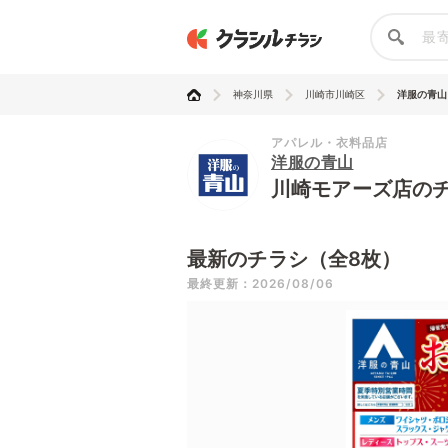
神奈川県
川崎市川崎区
洋服の青山
アパレル・衣料品店
洋服の青山
川崎モアーズ店の
最新のチラシ（全8枚）
最終更新：2026/08/06