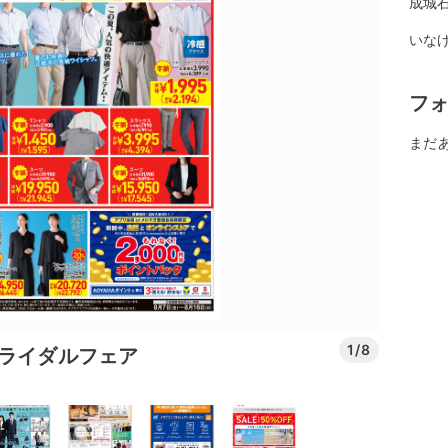
成城
いなげ
フ
まだ
1/8
ブライダルフェア