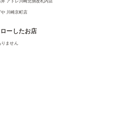
石井 アトレ川崎北側改札内店
や 川崎京町店
ォローしたお店
ありません