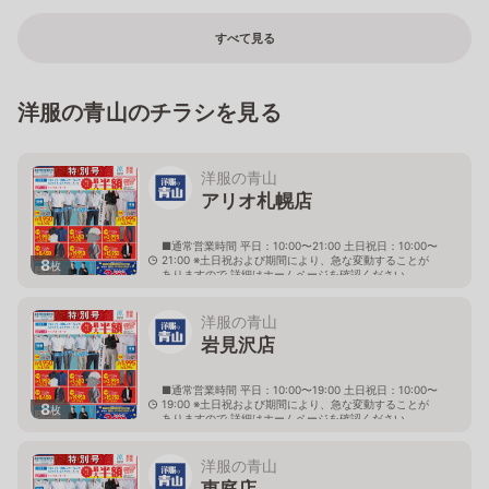
すべて見る
洋服の青山のチラシを見る
洋服の青山
アリオ札幌店
■通常営業時間 平日：10:00〜21:00 土日祝日：10:00〜
21:00 ※土日祝および期間により、急な変動することが
8
枚
ありますので 詳細はホームページを確認ください
北海道札幌市東区北七条東九丁目2番20号 アリオ札幌
３階
洋服の青山
岩見沢店
■通常営業時間 平日：10:00〜19:00 土日祝日：10:00〜
19:00 ※土日祝および期間により、急な変動することが
8
枚
ありますので 詳細はホームページを確認ください
北海道岩見沢市大和二条八丁目6番地
洋服の青山
恵庭店