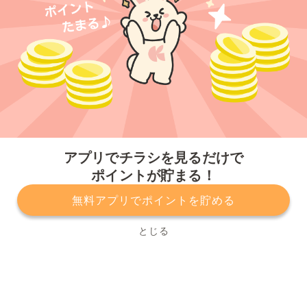
今すぐアプリをダウンロードする
アプリでチラシを見るだけで
ポイントが貯まる！
無料アプリでポイントを貯める
プライバシーポリシー
利用規約
運営会社
サービスに関してのお問い合わせ
チラシ掲載をお考えの方
とじる
Copyright© Kurashiru, Inc. All Rights Reserved.