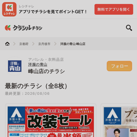
京都府
京丹後市
洋服の青山 峰山店
アパレル・衣料品店
洋服の青山
フォロー
峰山店のチラシ
最新のチラシ（全8枚）
最終更新：2026/08/06