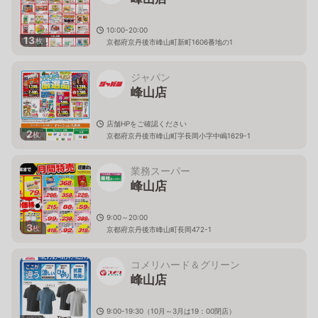
10:00-20:00
13
枚
京都府京丹後市峰山町新町1606番地の1
ジャパン
峰山店
店舗HPをご確認ください
2
枚
京都府京丹後市峰山町字長岡小字中嶋1629-1
業務スーパー
峰山店
9:00～20:00
3
枚
京都府京丹後市峰山町長岡472-1
コメリハード＆グリーン
峰山店
9:00-19:30（10月～3月は19：00閉店）