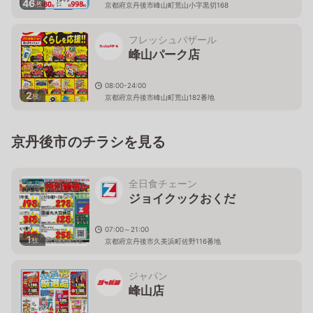
46
枚
京都府京丹後市峰山町荒山小字黒切168
フレッシュバザール
峰山パーク店
08:00-24:00
2
枚
京都府京丹後市峰山町荒山182番地
京丹後市のチラシを見る
全日食チェーン
ジョイクックおくだ
07:00～21:00
1
枚
京都府京丹後市久美浜町佐野116番地
ジャパン
峰山店