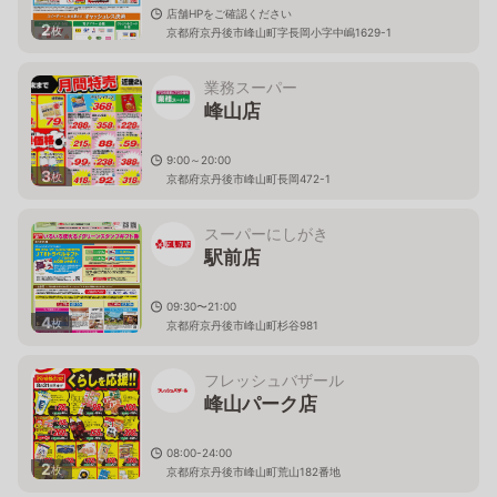
店舗HPをご確認ください
2
枚
京都府京丹後市峰山町字長岡小字中嶋1629-1
業務スーパー
峰山店
9:00～20:00
3
枚
京都府京丹後市峰山町長岡472-1
スーパーにしがき
駅前店
09:30〜21:00
4
枚
京都府京丹後市峰山町杉谷981
フレッシュバザール
峰山パーク店
08:00-24:00
2
枚
京都府京丹後市峰山町荒山182番地