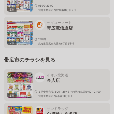
05:00-23:00
2
枚
北海道帯広市西12条南18丁目2-1
セイコーマート
帯広電信通店
24時間
2
枚
北海道帯広市大通南6丁目6番地1
帯広市のチラシを見る
イオン北海道
帯広店
１階食品売場/8:00～21:45 その他の売場/9:00～21:00
8
枚
北海道帯広市西4条南20丁目1
サンドラッグ
白樺通１８条店