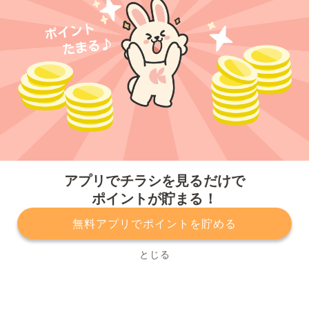
今すぐアプリをダウンロードする
アプリでチラシを見るだけで
ポイントが貯まる！
無料アプリでポイントを貯める
プライバシーポリシー
利用規約
運営会社
サービスに関してのお問い合わせ
チラシ掲載をお考えの方
とじる
Copyright© Kurashiru, Inc. All Rights Reserved.