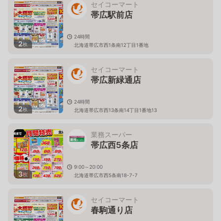
セイコーマート
帯広駅前店
24時間
2
枚
北海道帯広市西1条南12丁目1番地
セイコーマート
帯広新緑通店
24時間
2
枚
北海道帯広市西13条南14丁目1番地13
業務スーパー
帯広西5条店
9:00～20:00
3
枚
北海道帯広市西5条南18-7-7
セイコーマート
春駒通り店