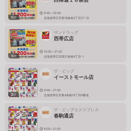
9:30～20:30
5
枚
北海道帯広市西18条南3丁目27-31
サンドラッグ
西帯広店
10:00～21:00
5
枚
北海道帯広市西21条南4丁目-1
ザ・ビッグ
イーストモール店
9:00～21:00
2
枚
北海道帯広市東4条南16丁目6番地
ザ・ビッグエクスプレス
春駒通店
9:00～21:00