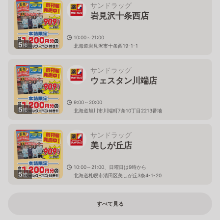
サンドラッグ
岩見沢十条西店
10:00～21:00
5
枚
北海道岩見沢市十条西19-1-1
サンドラッグ
ウェスタン川端店
9:00～20:00
5
枚
北海道旭川市川端町7条10丁目2213番地
サンドラッグ
美しが丘店
10:00～21:00、日曜日は9時から
5
枚
北海道札幌市清田区美しが丘3条4-1-20
すべて見る