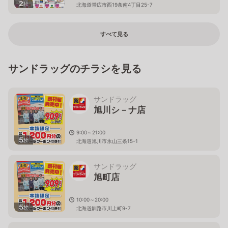
2
枚
北海道帯広市西19条南4丁目25-7
すべて見る
サンドラッグのチラシを見る
サンドラッグ
旭川シ－ナ店
9:00～21:00
5
枚
北海道旭川市永山三条15-1
サンドラッグ
旭町店
10:00～20:00
5
枚
北海道釧路市川上町9-7