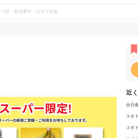
近
全日
スギ
スギド