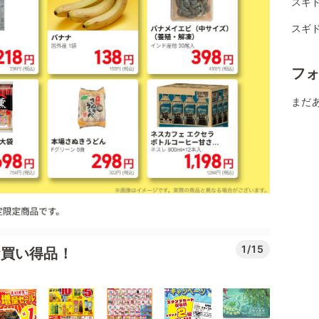
スギ
スギ
フ
まだ
1/15
お買い得品！