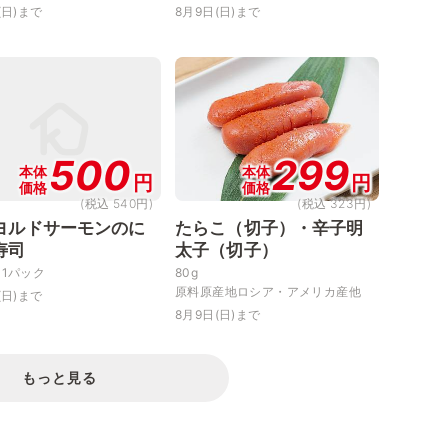
(日)まで
8月9日(日)まで
500
299
本体
本体
円
円
価格
価格
(税込 540円)
(税込 323円)
ヨルドサーモンのに
たらこ（切子）・辛子明
寿司
太子（切子）
・1パック
80g
原料原産地ロシア・アメリカ産他
(日)まで
8月9日(日)まで
もっと見る