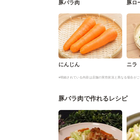
豚バラ肉
豚ロ
にんじん
ニラ
※明細されている内容は店舗の実売状況と異なる場合がご
豚バラ肉で作れるレシピ