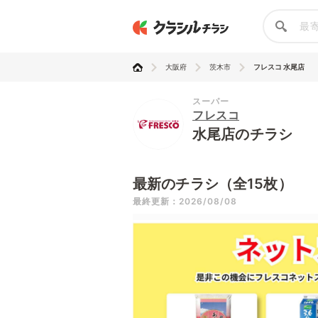
大阪府
茨木市
フレスコ 水尾店
スーパー
フレスコ
水尾店のチラシ
最新のチラシ（全15枚）
最終更新：2026/08/08