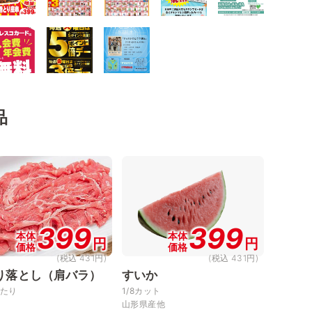
品
399
399
本体
本体
円
円
価格
価格
(税込 431円)
(税込 431円)
り落とし（肩バラ）
すいか
あたり
1/8カット
山形県産他