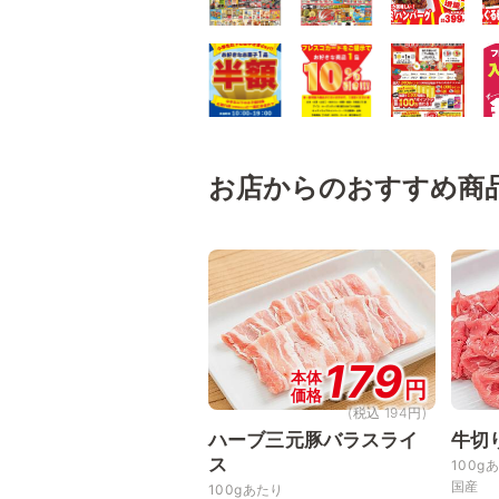
お店からのおすすめ商
179
本体
円
価格
(税込 194円)
ハーブ三元豚バラスライ
牛切
ス
100g
国産
100gあたり