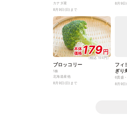
カナダ産
8月9日
8月9日(日)まで
179
本体
円
価格
(税込 194円)
ブロッコリー
フィ
ぎり
1株
北海道産他
6貫盛
8月9日(日)まで
8月9日