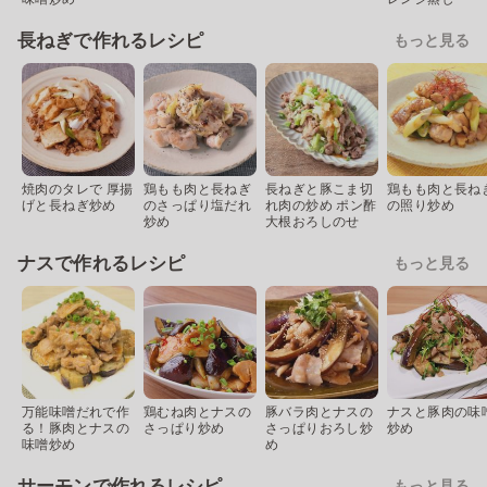
長ねぎで作れるレシピ
もっと見る
焼肉のタレで 厚揚
鶏もも肉と長ねぎ
長ねぎと豚こま切
鶏もも肉と長ね
げと長ねぎ炒め
のさっぱり塩だれ
れ肉の炒め ポン酢
の照り炒め
炒め
大根おろしのせ
ナスで作れるレシピ
もっと見る
万能味噌だれで作
鶏むね肉とナスの
豚バラ肉とナスの
ナスと豚肉の味
る！豚肉とナスの
さっぱり炒め
さっぱりおろし炒
炒め
味噌炒め
め
サーモンで作れるレシピ
もっと見る