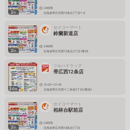
24時間
2
枚
北海道帯広市西15条北7丁目1-9
セイコーマート
鈴蘭新道店
24時間
2
枚
北海道帯広市西12条北3丁目1番29
ツルハドラッグ
帯広西12条店
10:00〜21:45
20
枚
北海道帯広市西十二条南3丁目2番地1
セイコーマート
柏林台駅前店
24時間
2
枚
北海道帯広市西18条北1丁目