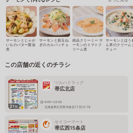
サーモンとじゃが
サーモンと新玉ね
絶品クリーミー サ
サーモンとほう
いものバター醤油
ぎのカルパッチョ
ーモンのトマトク
ん草のクリーム
煮
リーム煮
チュー
この店舗の近くのチラシ
ツルハドラッグ
帯広北店
9:00〜22:00
21
枚
北海道帯広市西16条北1丁目12-78
セイコーマート
帯広西15条店