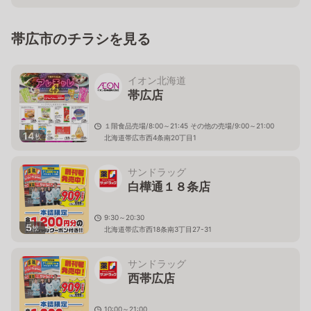
帯広市のチラシを見る
イオン北海道
帯広店
１階食品売場/8:00～21:45 その他の売場/9:00～21:00
14
枚
北海道帯広市西4条南20丁目1
サンドラッグ
白樺通１８条店
9:30～20:30
5
枚
北海道帯広市西18条南3丁目27-31
サンドラッグ
西帯広店
10:00～21:00