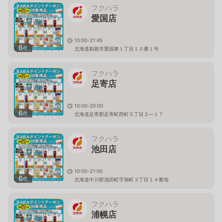
フクハラ
愛国店
10:00-21:45
6
枚
北海道釧路市愛国東１丁目１０番１号
フクハラ
足寄店
10:00-20:00
6
枚
北海道足寄郡足寄町西町５丁目２―１７
フクハラ
池田店
10:00-21:00
6
枚
北海道中川郡池田町字旭町３丁目１４番地
フクハラ
浦幌店