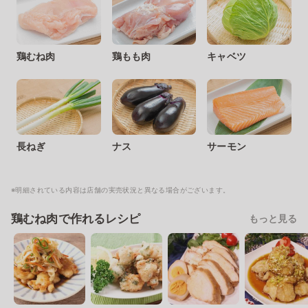
鶏むね肉
鶏もも肉
キャベツ
長ねぎ
ナス
サーモン
※明細されている内容は店舗の実売状況と異なる場合がございます。
鶏むね肉で作れるレシピ
もっと見る