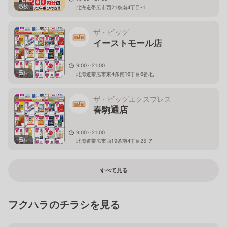
5
枚
北海道帯広市西21条南4丁目-1
ザ・ビッグ
イーストモール店
9:00～21:00
5
枚
北海道帯広市東4条南16丁目6番地
ザ・ビッグエクスプレス
春駒通店
9:00～21:00
5
枚
北海道帯広市西19条南4丁目25-7
すべて見る
フクハラのチラシを見る