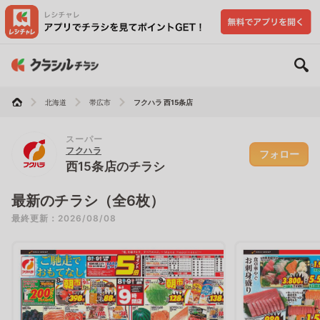
北海道
帯広市
フクハラ 西15条店
スーパー
フクハラ
フォロー
西15条店のチラシ
最新のチラシ（全6枚）
最終更新：2026/08/08