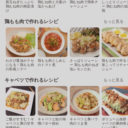
新玉ねぎたっぷり
鶏むね肉と大葉の
鶏むね肉で簡単チ
しっとりジュー
鶏むね肉の南蛮漬
塩からあげ
ャーシュー
ー 鶏むね肉の油
け
鶏
鶏もも肉で作れるレシピ
もっと見る
わさび醤油がクセ
鶏もも肉としめじ
さっぱりジューシ
鶏もも肉で作る 
になる！鶏もも肉
のトマト煮
ー 鶏もも肉のねぎ
単こってりチャ
の和風ソテー
塩レモンだれ
シュー
キャベツで作れるレシピ
もっと見る
ご飯がすすむ！キ
キャベツと鮭の味
キャベツと豚バラ
ボリューム抜群 
ャベツと豚の甘辛
噌バター炒め
肉のうま煮
ャベツの豚肉巻
味噌炒め
レンジ蒸し