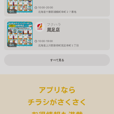
10:00-20:00
6
枚
北海道十勝郡浦幌町幸町２７番地
フクハラ
屈足店
10:00-19:00
6
枚
北海道上川郡新得町屈足幸町１丁目
すべて見る