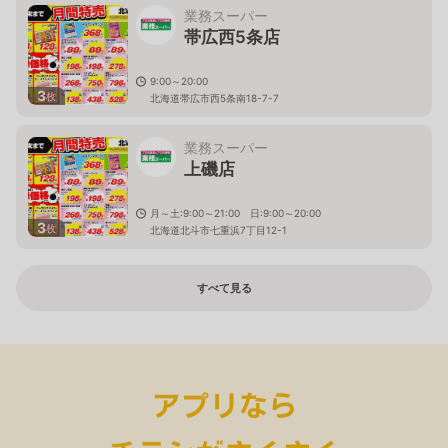
業務スーパー
帯広西5条店
9:00～20:00
3
枚
北海道帯広市西5条南18-7-7
業務スーパー
上磯店
月～土:9:00～21:00 日:9:00～20:00
3
枚
北海道北斗市七重浜7丁目12-1
すべて見る