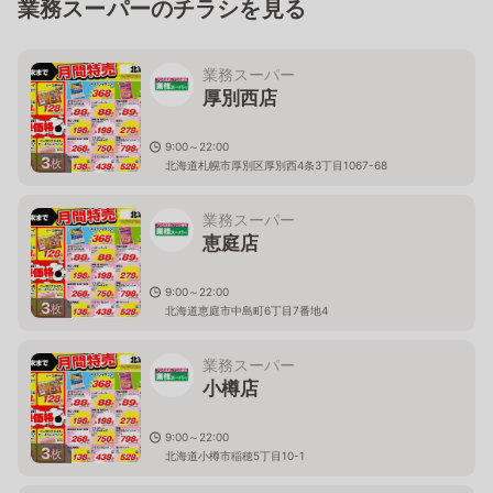
業務スーパーのチラシを見る
業務スーパー
厚別西店
9:00～22:00
3
枚
北海道札幌市厚別区厚別西4条3丁目1067-68
業務スーパー
恵庭店
9:00～22:00
3
枚
北海道恵庭市中島町6丁目7番地4
業務スーパー
小樽店
9:00～22:00
3
枚
北海道小樽市稲穂5丁目10-1