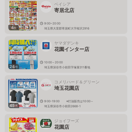
ベイシア
寄居北店
9:00~20:00
4
枚
埼玉県大里郡寄居町大字桜沢2916
ヤマダデンキ
花園インター店
10:00～20:00
24
枚
埼玉県深谷市小前田字塚屋311番地
コメリハード＆グリーン
埼玉花園店
9:00-19:00 ※灯油販売は10:00～
45
枚
埼玉県深谷市小前田2668-1
ジョイフーズ
花園店