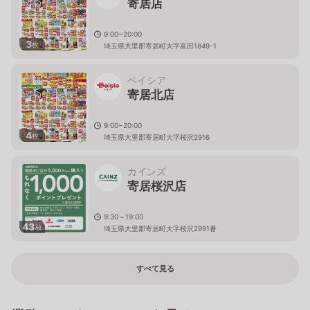
寄居店
9:00~20:00
3
枚
埼玉県大里郡寄居町大字富田1849-1
ベイシア
寄居北店
9:00~20:00
4
枚
埼玉県大里郡寄居町大字桜沢2916
カインズ
寄居桜沢店
9:30～19:00
43
枚
埼玉県大里郡寄居町大字桜沢2991番
すべて見る