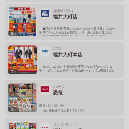
洋服の青山
福井大町店
■通常営業時間 平日：10:00〜19:00 土日祝日：10:00〜
19:00 ※土日祝および期間により、急な変動することが
8
枚
ありますので 詳細はホームページを確認ください
福井県福井市別所町第9号25番地の1
AOKI
福井大町本店
10:00～20:00（営業時間が変更となる場合がございま
す。詳しくは公式サイト各店舗ページにてご確認くださ
7
枚
い。）
福井県福井市大町2-209
ハーツ
恐竜
9：30～21：00
2
枚
福井県福井市日之出３丁目2-26
スギドラッグ