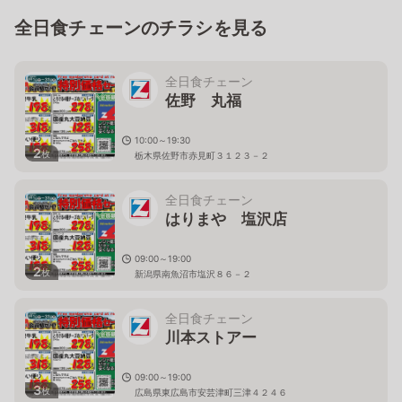
全日食チェーンのチラシを見る
全日食チェーン
佐野 丸福
10:00～19:30
2
枚
栃木県佐野市赤見町３１２３－２
全日食チェーン
はりまや 塩沢店
09:00～19:00
2
枚
新潟県南魚沼市塩沢８６－２
全日食チェーン
川本ストアー
09:00～19:00
3
枚
広島県東広島市安芸津町三津４２４６