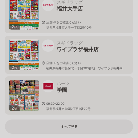
スギドラッグ
福井大手店
店舗HPをご確認ください
2
枚
福井県福井市大手一丁目2番10号
スギドラッグ
ワイプラザ福井店
店舗HPをご確認ください
2
枚
福井県福井市新保北一丁目303番地 ワイプラザ福井内
ハーツ
学園
09:30-22:00
2
枚
福井県福井市学園2丁目9番22号
すべて見る