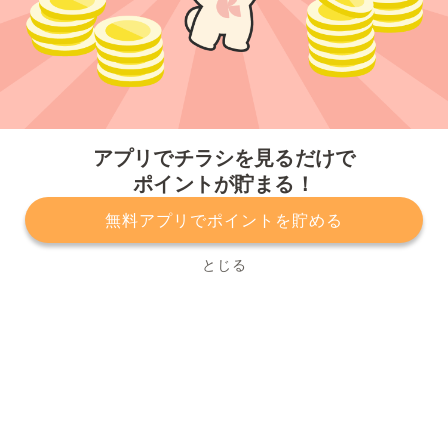
今すぐアプリをダウンロードする
アプリでチラシを見るだけで
ポイントが貯まる！
無料アプリでポイントを貯める
プライバシーポリシー
利用規約
運営会社
サービスに関してのお問い合わせ
チラシ掲載をお考えの方
とじる
Copyright© Kurashiru, Inc. All Rights Reserved.