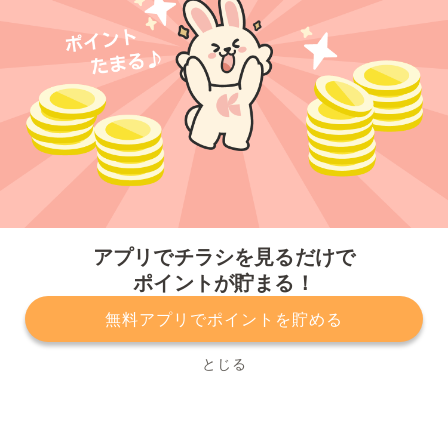
今すぐアプリをダウンロードする
アプリでチラシを見るだけで
ポイントが貯まる！
無料アプリでポイントを貯める
プライバシーポリシー
利用規約
運営会社
サービスに関してのお問い合わせ
チラシ掲載をお考えの方
とじる
Copyright© Kurashiru, Inc. All Rights Reserved.