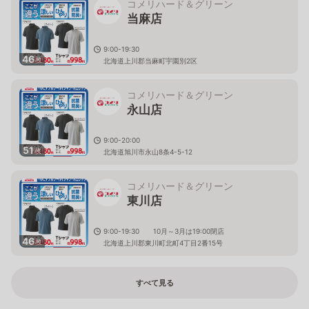
コメリハード＆グリーン
当麻店
9:00-19:30
46
枚
北海道上川郡当麻町宇園別2区
コメリハード＆グリーン
永山店
9:00-20:00
51
枚
北海道旭川市永山8条4-5-12
コメリハード＆グリーン
東川店
9:00-19:30 10月～3月は19:00閉店
46
枚
北海道上川郡東川町北町4丁目2番15号
すべて見る