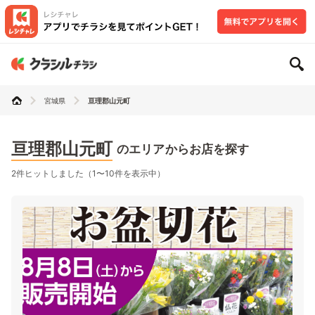
宮城県
亘理郡山元町
亘理郡山元町
のエリアからお店を探す
2件ヒットしました（1〜10件を表示中）