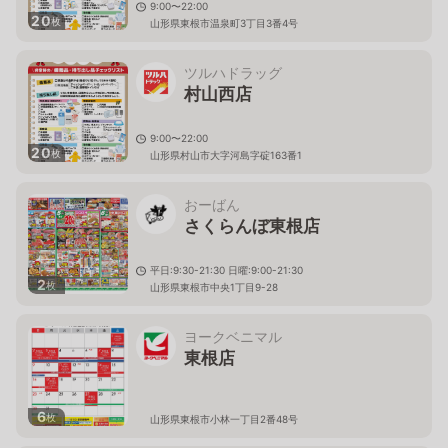
9:00〜22:00
20
枚
山形県東根市温泉町3丁目3番4号
ツルハドラッグ
村山西店
9:00〜22:00
20
枚
山形県村山市大字河島字碇163番1
おーばん
さくらんぼ東根店
平日:9:30-21:30 日曜:9:00-21:30
2
枚
山形県東根市中央1丁目9-28
ヨークベニマル
東根店
6
枚
山形県東根市小林一丁目2番48号