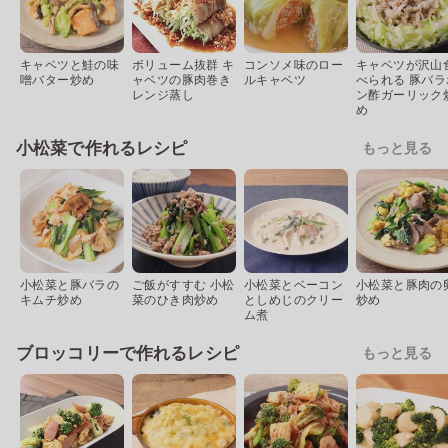
キャベツと鮭の味
ボリューム抜群 キ
コンソメ味のロー
キャベツが沢山
噌バター炒め
ャベツの豚肉巻き
ルキャベツ
べられる 豚バラ
レンジ蒸し
ン酢ガーリック
め
小松菜で作れるレシピ
もっと見る
小松菜と豚バラの
ご飯がすすむ 小松
小松菜とベーコン
小松菜と豚肉の
キムチ炒め
菜のひき肉炒め
としめじのクリー
炒め
ム煮
ブロッコリーで作れるレシピ
もっと見る