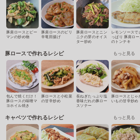
豚肩ロースとピー
豚肩ロースのピリ
豚肩ロースとニン
レモンソースで
マンの炒め物
辛竜田揚げ
ニクの芽のオイス
っぱり 豚肩ロー
ター炒め
のトンテキ
豚ロースで作れるレシピ
もっと見る
包んで焼くだけ！
豚ロースと小松菜
長ねぎたっぷり塩
豚ロースとじゃ
豚ロースの味噌マ
の甘辛炒め
香味だれの豚ロー
いもの甘辛炒め
ヨホイル焼き
スソテー
キャベツで作れるレシピ
もっと見る