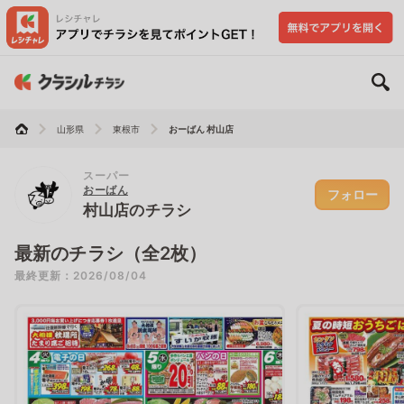
山形県
東根市
おーばん 村山店
スーパー
おーばん
フォロー
村山店のチラシ
最新のチラシ（全2枚）
最終更新：2026/08/04