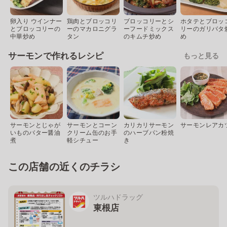
卵入り ウインナー
鶏肉とブロッコリ
ブロッコリーとシ
ホタテとブロッ
とブロッコリーの
ーのマカロニグラ
ーフードミックス
リーのガリバタ
中華炒め
タン
のキムチ炒め
め
サーモンで作れるレシピ
もっと見る
サーモンとじゃが
サーモンとコーン
カリカリサーモン
サーモンレアカ
いものバター醤油
クリーム缶のお手
のハーブパン粉焼
煮
軽シチュー
き
この店舗の近くのチラシ
ツルハドラッグ
東根店