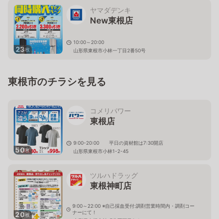
ヤマダデンキ
New東根店
10:00～20:00
23
枚
山形県東根市小林一丁目2番50号
東根市のチラシを見る
コメリパワー
東根店
9:00-20:00 平日の資材館は7:30開店
50
枚
山形県東根市小林1-2-45
ツルハドラッグ
東根神町店
9:00～22:00 ※自己採血受付:調剤営業時間内・調剤コー
ナーにて！
20
枚