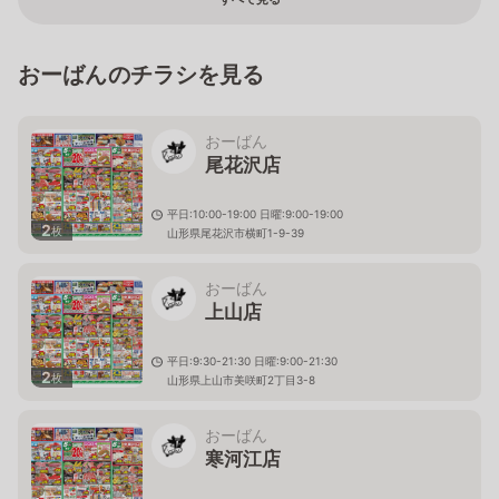
おーばんのチラシを見る
おーばん
尾花沢店
平日:10:00-19:00 日曜:9:00-19:00
2
枚
山形県尾花沢市横町1-9-39
おーばん
上山店
平日:9:30-21:30 日曜:9:00-21:30
2
枚
山形県上山市美咲町2丁目3-8
おーばん
寒河江店