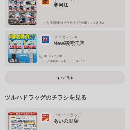
寒河江
5
枚
山形県寒河江市大字寒河江字赤田３００番地２
ヤマダデンキ
New寒河江店
10:00～20:00
28
枚
山形県寒河江市新山一丁目57-2
すべて見る
ツルハドラッグのチラシを見る
ツルハドラッグ
あいの里店