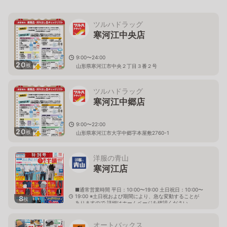
ツルハドラッグ
寒河江中央店
9:00〜24:00
20
枚
山形県寒河江市中央２丁目３番２号
ツルハドラッグ
寒河江中郷店
9:00〜22:00
20
枚
山形県寒河江市大字中郷字本屋敷2760-1
洋服の青山
寒河江店
■通常営業時間 平日：10:00〜19:00 土日祝日：10:00〜
19:00 ※土日祝および期間により、急な変動することが
8
枚
ありますので 詳細はホームページを確認ください
山形県寒河江市新山一丁目55番地1
オートバックス