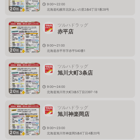
9:00〜22:00
20
枚
北海道札幌市北区あいの里2条6丁目1番28号
ツルハドラッグ
赤平店
9:00〜21:00
20
枚
北海道赤平市字赤平540番1
ツルハドラッグ
旭川大町3条店
9:00〜24:00
20
枚
北海道旭川市大町3条5丁目2397-18
ツルハドラッグ
旭川神楽岡店
9:00〜23:00
20
枚
北海道旭川市神楽岡5条6丁目4番20号