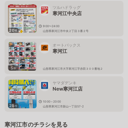
ツルハドラッグ
寒河江中央店
9:00〜24:00
20
枚
山形県寒河江市中央２丁目３番２号
オートバックス
寒河江
5
枚
山形県寒河江市大字寒河江字赤田３００番地２
ヤマダデンキ
New寒河江店
10:00～20:00
28
枚
山形県寒河江市新山一丁目57-2
寒河江市のチラシを見る