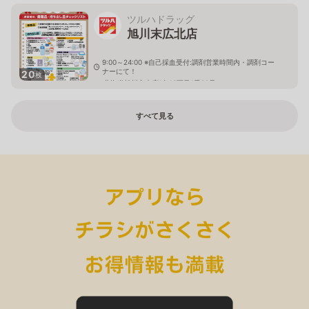
ツルハドラッグ
旭川末広北店
9:00～24:00 ※自己採血受付:調剤営業時間内・調剤コー
ナーにて！
20
枚
北海道旭川市末広1条10丁目1番20号
すべて見る