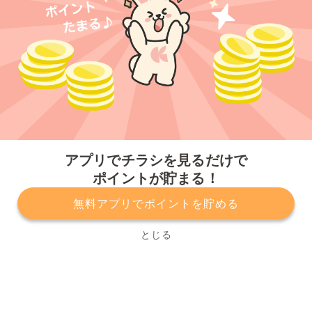
今すぐアプリをダウンロードする
アプリでチラシを見るだけで
ポイントが貯まる！
無料アプリでポイントを貯める
プライバシーポリシー
利用規約
運営会社
サービスに関してのお問い合わせ
チラシ掲載をお考えの方
とじる
Copyright© Kurashiru, Inc. All Rights Reserved.