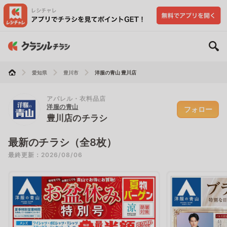
愛知県
豊川市
洋服の青山 豊川店
アパレル・衣料品店
洋服の青山
フォロー
豊川店のチラシ
最新のチラシ（全8枚）
最終更新：2026/08/06