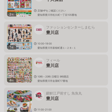
店舗HPをご確認ください
2
枚
愛知県豊川市松久町一丁目105番地
ファッションセンターしまむら
豊川店
10:00-19:00
1
枚
愛知県豊川市新桜町通１−２８−１
フィール
豊川店
10時～20時 日曜日 9時開店
4
枚
愛知県豊川市金屋町17番地
廻鮮江戸前すし 魚魚丸
豊川店
11:00-21:00