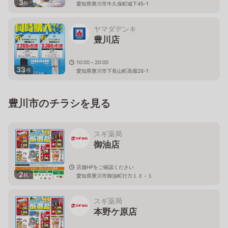
3
枚
愛知県豊川市牛久保町城下45-1
ヤマダデンキ
豊川店
10:00～20:00
33
枚
愛知県豊川市下長山町高畑26-1
豊川市のチラシを見る
スギ薬局
御油店
店舗HPをご確認ください
2
枚
愛知県豊川市御油町行力１３－１
スギ薬局
本野ケ原店