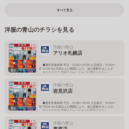
すべて見る
洋服の青山のチラシを見る
洋服の青山
アリオ札幌店
■通常営業時間 平日：10:00〜21:00 土日祝日：10:00〜
21:00 ※土日祝および期間により、急な変動することが
8
枚
ありますので 詳細はホームページを確認ください
北海道札幌市東区北七条東九丁目2番20号 アリオ札幌
３階
洋服の青山
岩見沢店
■通常営業時間 平日：10:00〜19:00 土日祝日：10:00〜
19:00 ※土日祝および期間により、急な変動することが
8
枚
ありますので 詳細はホームページを確認ください
北海道岩見沢市大和二条八丁目6番地
洋服の青山
恵庭店